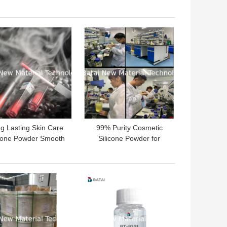
conepoeder/Kosmetisch
Poeder 2 Jaar
der met Matte Effect
Houdbaarheid
TE PRIJS
BESTE PRIJS
g Lasting Skin Care
99% Purity Cosmetic
icone Powder Smooth
Silicone Powder for
 Matte Formula with
Smooth Matte and Long
ative Density of 0.99
Lasting Performance
TE PRIJS
BESTE PRIJS