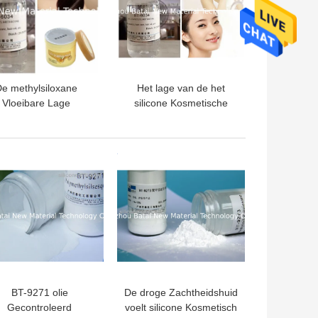
e methylsiloxane
Het lage van de het
Vloeibare Lage
silicone Kosmetische
cositeit van Caprylyl
Olie van Caprylyl van de
Methicone 3cst
Oppervlaktespanning
Unieke Licht
TE PRIJS
BESTE PRIJS
BT-9271 olie
De droge Zachtheidshuid
Gecontroleerd
voelt silicone Kosmetisch