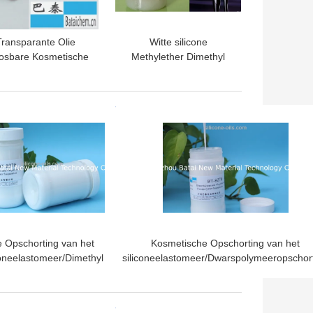
Transparante Olie
Witte silicone
osbare Kosmetische
Methylether Dimethyl
Was/dagelijks
niet Comedogenic Silane
emische producten
Wax BT-8828
Grondstof
TE PRIJS
BESTE PRIJS
 Opschorting van het
Kosmetische Opschorting van het
coneelastomeer/Dimethyl
siliconeelastomeer/Dwarspolymeeropschor
iloxane Fluweel van
BT-9279
ctility van het Emulsie
Gevoelige Poeder
TE PRIJS
BESTE PRIJS