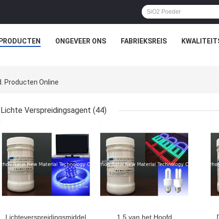
PRODUCTEN
ONGEVEER ONS
FABRIEKSREIS
KWALITEI
. Producten Online
Lichte Verspreidingsagent
(44)
BESTE PRIJS
BESTE PRIJS
BES
Lichteverspreidingsmiddel
1,5 van het Hoofd