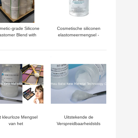
metic-grade Silicone
Cosmetische siliconen
astomer Blend with
elastomeermengsel -
tte Finish and Non-
fluweelzachte afwerking
tile Properties for Lip
en niet-vettig gevoel
Gloss
TE PRIJS
BESTE PRIJS
t kleurloze Mengsel
Uitstekende de
van het
Verspreidbaarheidstds
iconeelastomeer voor
SGS BT-9166 van het
soonlijke verzorging
kosmetische het