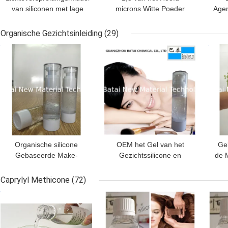
van siliconen met lage
microns Witte Poeder
Agen
verliezen
Lichte Verspreidende
van
Agent voor Licht
Organische Gezichtsinleiding
(29)
Verspreiderblad PC
BESTE PRIJS
BESTE PRIJS
BES
Organische silicone
OEM het Gel van het
Ge
Gebaseerde Make-
Gezichtssilicone en
de 
upinleiding met
Materiële silicone
de 
Polydimethylsiloxane-
Gebaseerde de Make-
Caprylyl Methicone
(72)
Poeder voor Gezicht
upinleiding van het
om
BESTE PRIJS
BESTE PRIJS
BES
siliconepoeder