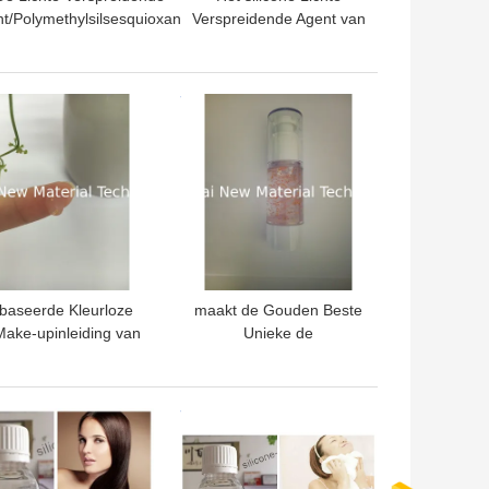
t/Polymethylsilsesquioxane
Verspreidende Agent van
 het 1,5 Micrometersilicone
1,5 Micrometerpc/het
voor LCD ks-150
Poedertds SGS ks-150
van de siliconehars
TE PRIJS
BESTE PRIJS
baseerde Kleurloze
maakt de Gouden Beste
Make-upinleiding van
Unieke de
gezichtsbescherming
Vochtigheidsfunctie van
maakt de silicone
24 k omhoog
hoog Basisgel met
basisinleiding met
TE PRIJS
BESTE PRIJS
Goldleaf
siliciumgel