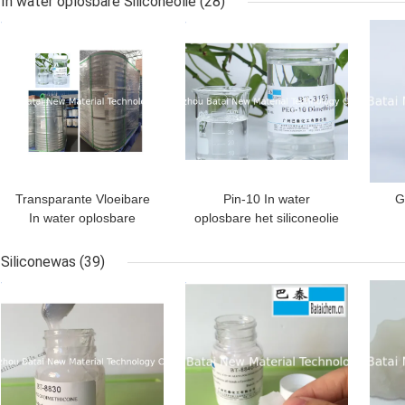
In water oplosbare Siliconeolie
(28)
Samenstellingsgrondstof
Gr
BESTE PRIJS
BESTE PRIJS
BES
in Kosmetisch
siliconemengsel
Transparante Vloeibare
Pin-10 In water
G
In water oplosbare
oplosbare het siliconeolie
silicone Gewijzigde
van Dimethicone voor de
S
siliconeolie voor Haar
Textiel van de
Siliconewas
(39)
Haarverzorgingstof
BESTE PRIJS
BESTE PRIJS
BES