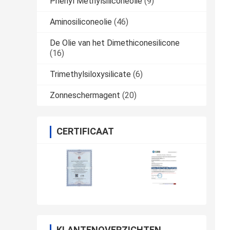
Phenyl Methylsiliconeolie
(9)
Aminosiliconeolie
(46)
De Olie van het Dimethiconesilicone
(16)
Trimethylsiloxysilicate
(6)
Zonneschermagent
(20)
CERTIFICAAT
KLANTENOVERZICHTEN