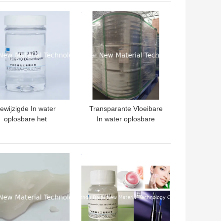
ondstoffen BT-9166
Elastomeergel van het
TE PRIJS
BESTE PRIJS
Rangsilicone
ewijzigde In water
Transparante Vloeibare
oplosbare het
In water oplosbare
meermiddel Lage
siliconeolie pin-10
Viscositeit van de
Dimethicone voor
siliconeolie voor
Haarverzorgingproduct
TE PRIJS
BESTE PRIJS
Shampoo