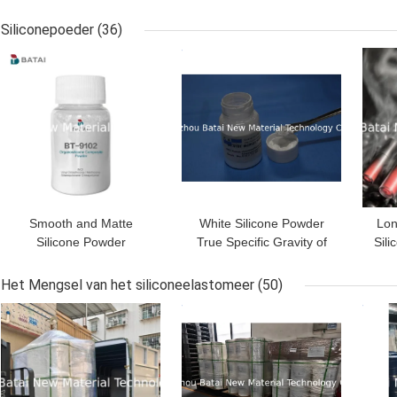
Zorgpolymethylsilsesquioxane
BT-9276 vermindert
sili
Zuiverheid
Formuleringen Tackiness
Poe
Siliconepoeder
(36)
BESTE PRIJS
BESTE PRIJS
BES
Smooth and Matte
White Silicone Powder
Lon
Silicone Powder
True Specific Gravity of
Sil
Odorless White Powder
1.10 and Relative
and
for Long Lasting Effects
Density of 0.99 for
Rel
Het Mengsel van het siliconeelastomeer
(50)
Products
BESTE PRIJS
BESTE PRIJS
BES