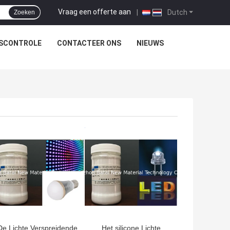
Vraag een offerte aan
|
Dutch
Zoeken
TSCONTROLE
CONTACTEER ONS
NIEUWS
TE PRIJS
BESTE PRIJS
De Lichte Verspreidende
Het silicone Lichte