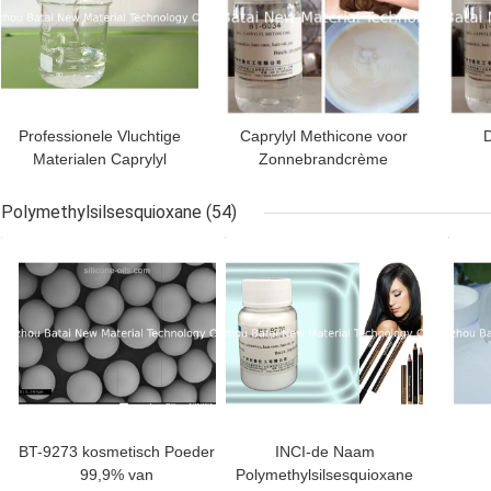
Professionele Vluchtige
Caprylyl Methicone voor
D
Materialen Caprylyl
Zonnebrandcrème
Methicone 3 Cst
Vis
Viscositeit
Polymethylsilsesquioxane
(54)
BESTE PRIJS
BESTE PRIJS
BES
BT-9273 kosmetisch Poeder
INCI-de Naam
99,9% van
Polymethylsilsesquioxane