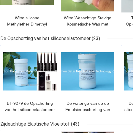
Witte silicone
Witte Wasachtige Stevige
Methylether Dimethyl
Kosmetische Was met
Opl
Silane Wax ≥ 99,9
Ruwe Chemische
Percenten Efficiënte
producten
Ch
De Opschorting van het siliconeelastomeer
(23)
Samenstellings
BESTE PRIJS
BESTE PRIJS
BES
BT-9279 de Opschorting
De waterige van de de
De
van het siliconeelastomeer
Emulsieopschorting van
sili
voor
het Systeemsilicone Niet-
S
Oogroom/Huidzonnescherm
ionische O/W
Ta
Zijdeachtige Elastische Vloeistof
(43)
Melkachtige Witte
BESTE PRIJS
BESTE PRIJS
BES