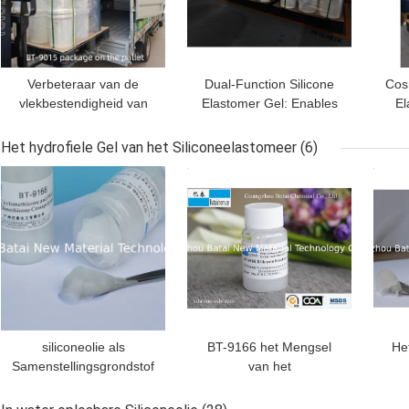
Verbeteraar van de
Dual-Function Silicone
Cos
vlekbestendigheid van
Elastomer Gel: Enables
El
de lippen: silicone
Both Smudge-Proof
Ma
elastomeergel voor
High-Shine & Velvety-
vola
Het hydrofiele Gel van het Siliconeelastomeer
(6)
kussen-fluweel,
Soft Matte Lip Finishes
BESTE PRIJS
BESTE PRIJS
BES
overdrachtsbestendige
lipglossvorm
siliconeolie als
BT-9166 het Mengsel
He
Samenstellingsgrondstof
van het
in Kosmetisch
siliconeelastomeer,
sil
siliconemengsel BT-9166
siliconeolie als
Per