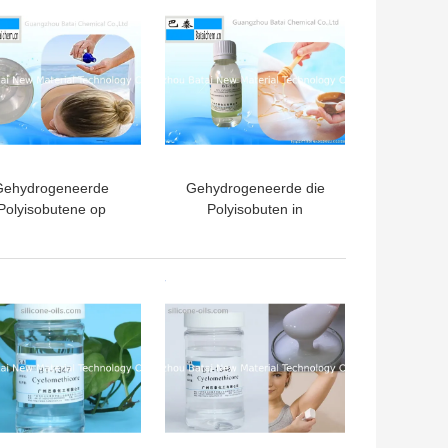
Gehydrogeneerde
Gehydrogeneerde die
Polyisobutene op
Polyisobuten in
chadehaar aan het
HaarOlieproducten CAS
Verbeteren van
wordt toegepast 68551-
Prestaties
20-2 9016-00-6
TE PRIJS
BESTE PRIJS