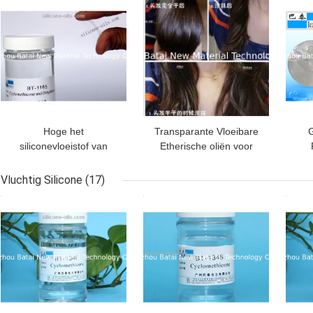
Vloeistof
Hoge het
Transparante Vloeibare
siliconevloeistof van
Etherische oliën voor
Dimethicone van het
Haar, HaarOlieproducten
S
Viscositeitsdraadtrekken
BT-1169
Vluchtig Silicone
(17)
voor Oliefase/Huidzorg
BESTE PRIJS
BESTE PRIJS
BES