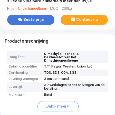
silicone Vloeibare Zuiverheid meer dan 99,9%
Prijs：Onderhandelbaar
MOQ：200kg
Beste prijs
Contact nu
Productomschrijving
,
Dimethyl siliconeolie
Hoog licht
De vloeistof van het
Dimethiconesilicone
Betalingscondities
T/T, Paypal, Western Union, L/C
Certificering
TDS, SDS, COA, SGS
Levering vermogen
3 ton per maand
3-7 werkdagen na het ontvangen van de
Levertijd
betaling.
Merknaam
Batai
Bekijk meer