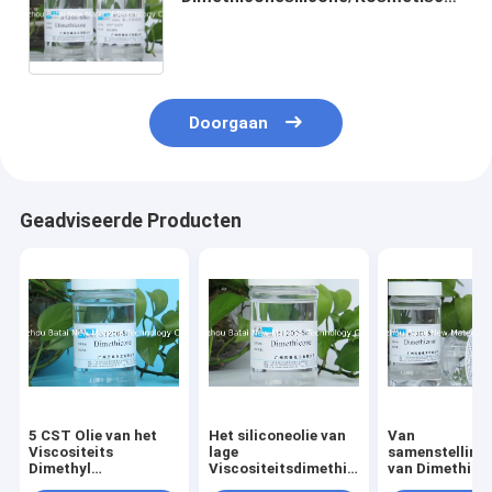
silicone Vloeibare Zuiverheid meer
dan 99,9%
Doorgaan
Geadviseerde Producten
5 CST Olie van het
Het siliconeolie van
Van
Viscositeits
lage
samenstelling
Dimethyl
Viscositeitsdimethicone/Dimethicone-
van Dimethico
silicone/Dimethicone
de
Kleurloze