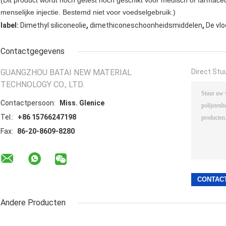
(Dit product wordt noch getest noch geschikt voor medisch of farmace
menselijke injectie. Bestemd niet voor voedselgebruik.)
,
,
label:
Dimethyl siliconeolie
dimethiconeschoonheidsmiddelen
De vlo
Contactgegevens
GUANGZHOU BATAI NEW MATERIAL
Direct Stu
TECHNOLOGY CO., LTD.
Contactpersoon:
Miss. Glenice
Tel.:
+86 15766247198
Fax:
86-20-8609-8280
Andere Producten