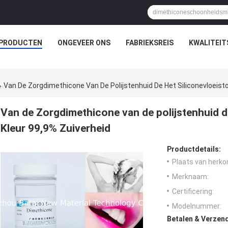
PRODUCTEN
ONGEVEER ONS
FABRIEKSREIS
KWALITEI
Van De Zorgdimethicone Van De Polijstenhuid De Het Siliconevloeisto
Van de Zorgdimethicone van de polijstenhuid de
Kleur 99,9% Zuiverheid
Productdetails:
Plaats van herko
Merknaam:
Certificering:
Modelnummer:
Betalen & Verzen