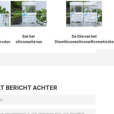
Een het
De Olie van het
producten
siliconeolie van
Dimethiconesilicone/Kosmetische
icone
Dimethicone van
silicone Vloeibare Zuiverheid meer
sparante
de Basis Hoge
dan 99,9%
de het
Zuiverheid voor
lie
Persoonlijke
verzorgingeinecs
Nr. N/A
T BERICHT ACHTER