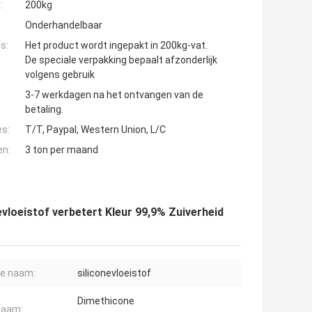
:
200kg
Onderhandelbaar
s:
Het product wordt ingepakt in 200kg-vat.
De speciale verpakking bepaalt afzonderlijk
volgens gebruik
3-7 werkdagen na het ontvangen van de
betaling.
es:
T/T, Paypal, Western Union, L/C
en:
3 ton per maand
evloeistof verbetert Kleur 99,9% Zuiverheid
e naam:
siliconevloeistof
Dimethicone
Naam: