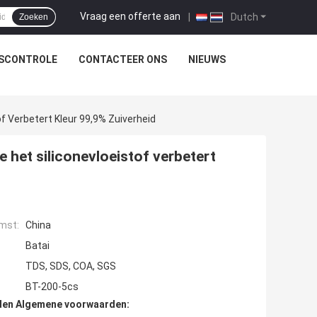
Vraag een offerte aan
|
Dutch
Zoeken
TSCONTROLE
CONTACTEER ONS
NIEUWS
f Verbetert Kleur 99,9% Zuiverheid
 het siliconevloeistof verbetert
mst:
China
Batai
TDS, SDS, COA, SGS
BT-200-5cs
den Algemene voorwaarden: