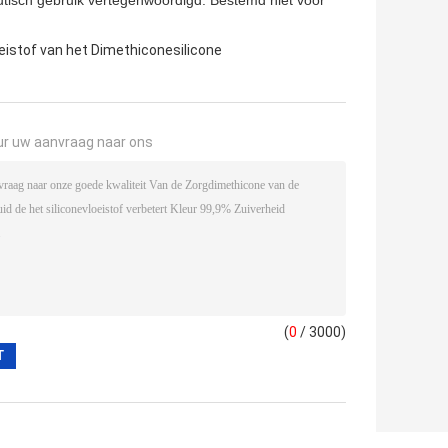
utisch gebruik vertegenwoordigd. Bestemd niet voor
eistof van het Dimethiconesilicone
ur uw aanvraag naar ons
(
0
/ 3000)