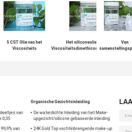
5 CST Olie van het
Het siliconeolie van lage
Van
Viscositeits
Viscositeitsdimethicone/Dimethicone-
samenstellings
Dimethyl
de Schoonheidsmiddelenvloeistof
van Dimeth
silicone/Dimethicone
verbetert Kleur
Kleurloze Tran
Dimethicone voor
TDS SGS van 
Huid
siliconeo
LAA
Organische Gezichtsinleiding
deeltjes van
De waterdichte Inleiding van het Make-
e 0,35
upgezicht/silicone gebaseerde inleiding
voor olieachtige huid
 99,9% van
24K Gold Top vochtinbrengende make-up