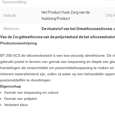
Samenstelling:
Het Product huid-Zorg van de
Gebruik:
CAS N
huidzorg Product
Markeren:
De vloeistof van het Dimethiconesilicone
,
Van de Zorgdimethicone van de polijstenhuid de het siliconevloeist
Productomschrijving
BT-200-5CS de siliconevloeistof is een low-viscosity dimethicone. De v
gebruikt poetst in termen van gemak van toepassing en diepte van glans
handelingen als smeermiddel om poetsmiddeltoepassing te maken en 
inherent waterafstotend zijn, zullen zij water op een behandelde op
poetsmiddelfilm te doordringen.
Eigenschap
Gemak van toepassing en rubout
Gemak van polijsten
Verbetert kleur