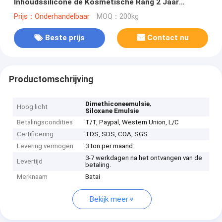
Inhoudssilicone de Kosmetische Rang 2 Jaar
Houdbaarheid
Prijs：Onderhandelbaar
MOQ：200kg
Beste prijs
Contact nu
Productomschrijving
,
Dimethiconeemulsie
Hoog licht
Siloxane Emulsie
Betalingscondities
T/T, Paypal, Western Union, L/C
Certificering
TDS, SDS, COA, SGS
Levering vermogen
3 ton per maand
3-7 werkdagen na het ontvangen van de
Levertijd
betaling.
Merknaam
Batai
Bekijk meer