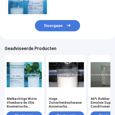
Inhoudssilicone de
Kosmetische Rang 2 Jaar
Houdbaarheid
Doorgaan
Geadviseerde Producten
Melkachtige Witte
Hoge
60% Rubber de
Vloeibare de Olie
Zuiverheidssiloxane
Emulsie Super
Kosmetische
Anionische
Conditioneren
Grondstof COA
Emulsie/INCI-
Prestaties van
MSDS van de
Emulsie BT-5785 van
stevige