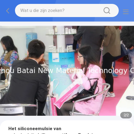
2
/
2
Het siliconeemulsie van