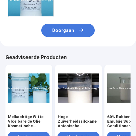
Emulsie voor Shampoo
Doorgaan
Geadviseerde Producten
Melkachtige Witte
Hoge
60% Rubber de
Vloeibare de Olie
Zuiverheidssiloxane
Emulsie Super
Kosmetische
Anionische
Conditioneren
Grondstof COA
Emulsie/INCI-
Prestaties van
MSDS van de
Emulsie BT-5785 van
stevige