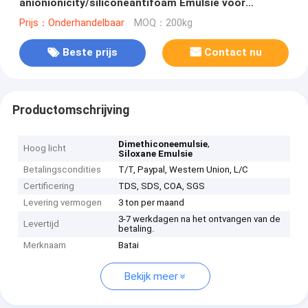
anionionicity/siliconeantifoam Emulsie voor
Shampoo
Prijs：Onderhandelbaar
MOQ：200kg
Beste prijs
Contact nu
Productomschrijving
,
Dimethiconeemulsie
Hoog licht
Siloxane Emulsie
Betalingscondities
T/T, Paypal, Western Union, L/C
Certificering
TDS, SDS, COA, SGS
Levering vermogen
3 ton per maand
3-7 werkdagen na het ontvangen van de
Levertijd
betaling.
Merknaam
Batai
Bekijk meer