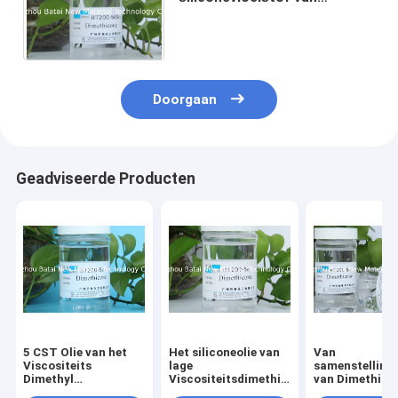
Rangdimethicone/Olie van
het siliconehaar 2 Jaar
Houdbaarheid
Doorgaan
Geadviseerde Producten
5 CST Olie van het
Het siliconeolie van
Van
Viscositeits
lage
samenstelling
Dimethyl
Viscositeitsdimethicone/Dimethicone-
van Dimethico
silicone/Dimethicone
de
Kleurloze