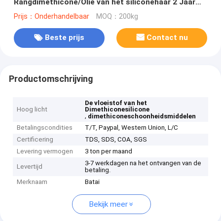
Rangdimethicone/Olie van het siliconehaar 2 Jaar
Houdbaarheid
Prijs：Onderhandelbaar
MOQ：200kg
Beste prijs
Contact nu
Productomschrijving
De vloeistof van het
Hoog licht
Dimethiconesilicone
,
dimethiconeschoonheidsmiddelen
Betalingscondities
T/T, Paypal, Western Union, L/C
Certificering
TDS, SDS, COA, SGS
Levering vermogen
3 ton per maand
3-7 werkdagen na het ontvangen van de
Levertijd
betaling.
Merknaam
Batai
Bekijk meer