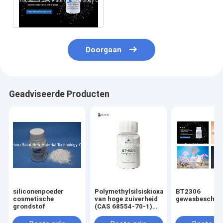
BT-9271 voor make-
upproducten
Doorgaan
Geadviseerde Producten
siliconenpoeder
Polymethylsilsiskioxaanpoeder
BT2306
cosmetische
van hoge zuiverheid
gewasbescher
grondstof
(CAS 68554-70-1)
voor matte
cosmetica