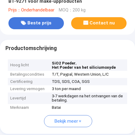
BT-9271 voor make-upproducten
Prijs：Onderhandelbaar
MOQ：200 kg
Beste prijs
Contact nu
Productomschrijving
,
SiO2 Poeder
Hoog licht
Het Poeder van het siliciumoxyde
Betalingscondities
T/T, Paypal, Western Union, L/C
Certificering
TDS, SDS, COA, SGS
Levering vermogen
3 ton per maand
3-7 werkdagen na het ontvangen van de
Levertijd
betaling.
Merknaam
Batai
Bekijk meer