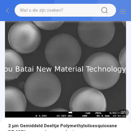
2
/
5
2 μm Gemiddeld Deeltje Polymethylsilsesquioxane