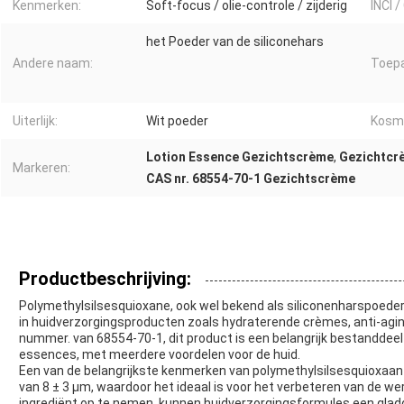
Kenmerken:
Soft-focus / olie-controle / zijderig
INCI 
het Poeder van de siliconehars
Andere naam:
Toepa
Uiterlijk:
Wit poeder
Kosme
Lotion Essence Gezichtscrème
,
Gezichtcrè
Markeren:
CAS nr. 68554-70-1 Gezichtscrème
Productbeschrijving:
Polymethylsilsesquioxane, ook wel bekend als siliconenharspoeder, i
in huidverzorgingsproducten zoals hydraterende crèmes, anti-a
nummer. van 68554-70-1, dit product is een belangrijk bestanddeel
essences, met meerdere voordelen voor de huid.
Een van de belangrijkste kenmerken van polymethylsilsesquioxaan 
van 8 ± 3 μm, waardoor het ideaal is voor het verbeteren van de 
ingrediënt op te nemen, kunnen huidverzorgingsformules een gladde