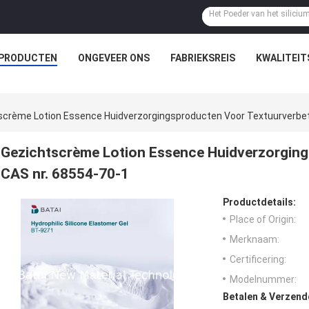
PRODUCTEN
ONGEVEER ONS
FABRIEKSREIS
KWALITEI
scrème Lotion Essence Huidverzorgingsproducten Voor Textuurverbet
Gezichtscrème Lotion Essence Huidverzorging
CAS nr. 68554-70-1
Productdetails:
Place of Origin:
Merknaam:
Certificering:
Modelnummer:
Betalen & Verzen