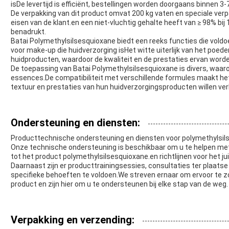
isDe levertijd is efficiënt, bestellingen worden doorgaans binnen 3
De verpakking van dit product omvat 200 kg vaten en speciale ver
eisen van de klant.en een niet-vluchtig gehalte heeft van ≥ 98% bij
benadrukt.
Batai Polymethylsilsesquioxane biedt een reeks functies die voldoe
voor make-up die huidverzorging isHet witte uiterlijk van het poed
huidproducten, waardoor de kwaliteit en de prestaties ervan word
De toepassing van Batai Polymethylsilsesquioxane is divers, waaro
essences.De compatibiliteit met verschillende formules maakt het
textuur en prestaties van hun huidverzorgingsproducten willen ve
Ondersteuning en diensten:
Producttechnische ondersteuning en diensten voor polymethylsils
Onze technische ondersteuning is beschikbaar om u te helpen me
tot het product polymethylsilsesquioxane.en richtlijnen voor het ju
Daarnaast zijn er producttrainingsessies, consultaties ter plaa
specifieke behoeften te voldoen.We streven ernaar om ervoor te z
product en zijn hier om u te ondersteunen bij elke stap van de weg.
Verpakking en verzending: