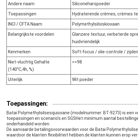
Andere naam
Siliconeharspoeder
Toepassingen
Hydraterende crèmes, crèmes te
INCI / CFTA Naam
Polymethylsilsiskioxaan
Belangrijkste voordelen
Glanzere textuur, verbeterde spr
huidvriendelijk
Kenmerken
Soft-focus / olie-controle / zijder
Niet-vluchtig Gehalte
>=98
(140°C,4h, %)
Uiterlijk
Wit poeder
Toepassingen:
Batai Polymethylsilsesquioxane (modelnummer: BT-9273) is een veel
toepassingen en scenario's.en SGSHet minimum aantal bestellingen 
onderhandeld worden.
De aanvaarde betalingsvoorwaarden voor de Batai Polymethylsilses
waardoor de klanten flexibiliteit hebben.de klanten kunnen erop v