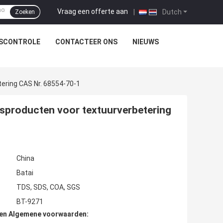
Vraag een offerte aan
|
Dutch
Zoeken
TSCONTROLE
CONTACTEER ONS
NIEUWS
ering CAS Nr. 68554-70-1
sproducten voor textuurverbetering
China
Batai
TDS, SDS, COA, SGS
BT-9271
den Algemene voorwaarden: