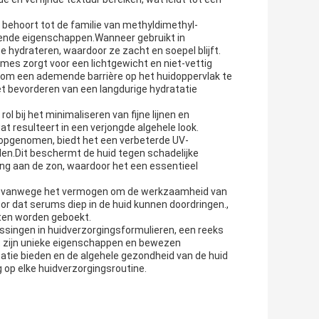
behoort tot de familie van methyldimethyl-
rende eigenschappen.Wanneer gebruikt in
e hydrateren, waardoor ze zacht en soepel blijft.
mes zorgt voor een lichtgewicht en niet-vettig
n om een ademende barrière op het huidoppervlak te
et bevorderen van een langdurige hydratatie
l bij het minimaliseren van fijne lijnen en
at resulteert in een verjongde algehele look.
opgenomen, biedt het een verbeterde UV-
den.Dit beschermt de huid tegen schadelijke
ing aan de zon, waardoor het een essentieel
en vanwege het vermogen om de werkzaamheid van
r dat serums diep in de huid kunnen doordringen.,
aten worden geboekt.
assingen in huidverzorgingsformulieren, een reeks
t zijn unieke eigenschappen en bewezen
atie bieden en de algehele gezondheid van de huid
 op elke huidverzorgingsroutine.