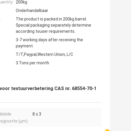
antity:
200kg
Onderhandelbaar
:
The product is packed in 200kg barrel.
Special packaging separately determine
according touser requirements.
3-7 working days after receiving the
payment.
T/T,Paypal,Western Union, L/C
3 Tons per month
oor textuurverbetering CAS nr. 68554-70-1
ddelde
8 ± 3
esgrootte (μm):