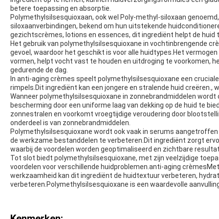
betere toepassing en absorptie.
Polymethylsilsesquioxaan, ook wel Poly-methyl-siloxaan genoemd, 
siloxaanverbindingen, bekend om hun uitstekende huidconditione
gezichtscrèmes, lotions en essences, dit ingrediënt helpt de huid t
Het gebruik van polymethylsilsesquioxane in vochtinbrengende crè
gevoel, waardoor het geschikt is voor alle huidtypes.Het vermoge
vormen, helpt vocht vast te houden en uitdroging te voorkomen, h
gedurende de dag.
In anti-aging crèmes speelt polymethylsilsesquioxane een cruciale ro
rimpels.Dit ingrediënt kan een jongere en stralende huid creëren., w
Wanneer polymethylsilsesquioxane in zonnebrandmiddelen wordt 
bescherming door een uniforme laag van dekking op de huid te bie
zonnestralen en voorkomt vroegtijdige veroudering door blootstell
onderdeel is van zonnebrandmiddelen.
Polymethylsilsesquioxane wordt ook vaak in serums aangetroff
de werkzame bestanddelen te verbeteren.Dit ingrediënt zorgt ervoo
waarbij de voordelen worden geoptimaliseerd en zichtbare result
Tot slot biedt polymethylsilsesquioxane, met zijn veelzijdige toep
voordelen voor verschillende huidproblemen.anti-aging crèmesMe
werkzaamheid kan dit ingrediënt de huidtextuur verbeteren, hydrat
verbeteren.Polymethylsilsesquioxane is een waardevolle aanvulling
Kenmerken: