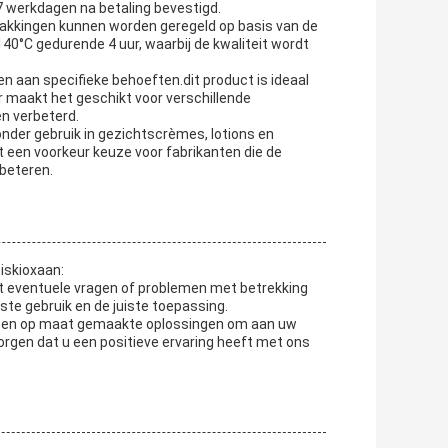
-7 werkdagen na betaling bevestigd.
pakkingen kunnen worden geregeld op basis van de
 140°C gedurende 4 uur, waarbij de kwaliteit wordt
n aan specifieke behoeften.dit product is ideaal
er maakt het geschikt voor verschillende
en verbeterd.
nder gebruik in gezichtscrèmes, lotions en
 een voorkeur keuze voor fabrikanten die de
rbeteren.
iskioxaan:
t eventuele vragen of problemen met betrekking
iste gebruik en de juiste toepassing.
tse en op maat gemaakte oplossingen om aan uw
orgen dat u een positieve ervaring heeft met ons