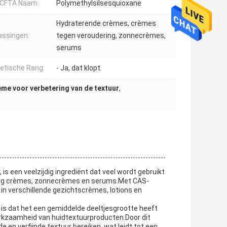
/ CFTA Naam:
Polymethylsilsesquioxane
Hydraterende crèmes, crèmes
ssingen:
tegen veroudering, zonnecrèmes,
serums
tische Rang:
- Ja, dat klopt.
me voor verbetering van de textuur
,
s een veelzijdig ingrediënt dat veel wordt gebruikt
ging crèmes, zonnecrèmes en serums.Met CAS-
 in verschillende gezichtscrèmes, lotions en
is dat het een gemiddelde deeltjesgrootte heeft
werkzaamheid van huidtextuurproducten.Door dit
 en verfijnde textuur bereiken, wat leidt tot een