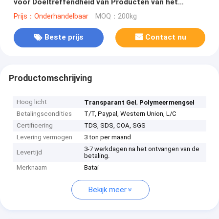
voor Doeltreffendheid van Producten van het
Behandelen van Rimpel BT-9188
Prijs：Onderhandelbaar
MOQ：200kg
Beste prijs
Contact nu
Productomschrijving
Hoog licht
,
Transparant Gel
Polymeermengsel
Betalingscondities
T/T, Paypal, Western Union, L/C
Certificering
TDS, SDS, COA, SGS
Levering vermogen
3 ton per maand
3-7 werkdagen na het ontvangen van de
Levertijd
betaling.
Merknaam
Batai
Bekijk meer