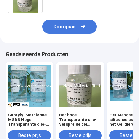
het Behandelen van Rimpel BT-9188
Doorgaan
Geadviseerde Producten
Caprylyl Methicone
Het hoge
Het Mengsel v
MSDS Hoge
Transparante olie-
siliconeelasto
Transparante olie-
Verspreide die
het Gel die van
Verspreide
Mengsel van het
siliconeelast
Toegepaste in wezen
siliconeelastomeer
Rimpeldoeltre
Beste prijs
Beste prijs
Beste pri
BT-9050
in Producten BT-
BT-9078 behan