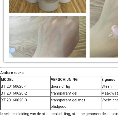
Andere reeks
MODEL
VERSCHIJNING
Eigensch
BT 20160620-1
doorzichtig
Steen
BT 20160620-2
transparant gel
Maak wat
BT 20160620-3
transparant gel met
Vochtighe
bladgoud
,
label:
de inleiding van de siliconestichting
silicone gebaseerde inleidi