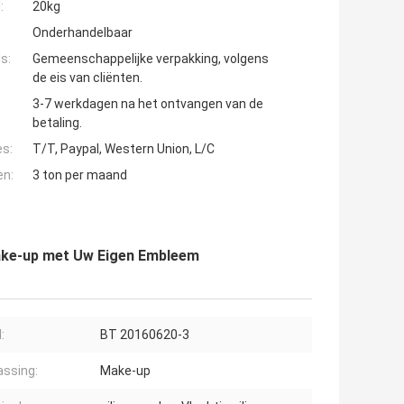
:
20kg
Onderhandelbaar
s:
Gemeenschappelijke verpakking, volgens
de eis van cliënten.
3-7 werkdagen na het ontvangen van de
betaling.
es:
T/T, Paypal, Western Union, L/C
en:
3 ton per maand
Make-up met Uw Eigen Embleem
:
BT 20160620-3
ssing:
Make-up