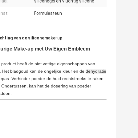
iaal:
siliconegel en Vluchtig silicone
enst:
Formulesteun
ichting van de siliconemake-up
durige Make-up met Uw Eigen Embleem
et product heeft de niet vettige eigenschappen van
 Het bladgoud kan de ongelijke kleur en de
dehydratie
oepas. Verhinder poeder de huid rechtstreeks te raken.
p. Ondertussen, kan het de dosering van poeder
adden.