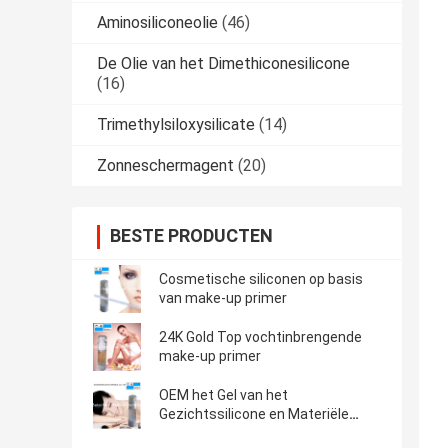
Aminosiliconeolie
(46)
De Olie van het Dimethiconesilicone
(16)
Trimethylsiloxysilicate
(14)
Zonneschermagent
(20)
BESTE PRODUCTEN
Cosmetische siliconen op basis
van make-up primer
24K Gold Top vochtinbrengende
make-up primer
OEM het Gel van het
Gezichtssilicone en Materiële
silicone Gebaseerde de Make-