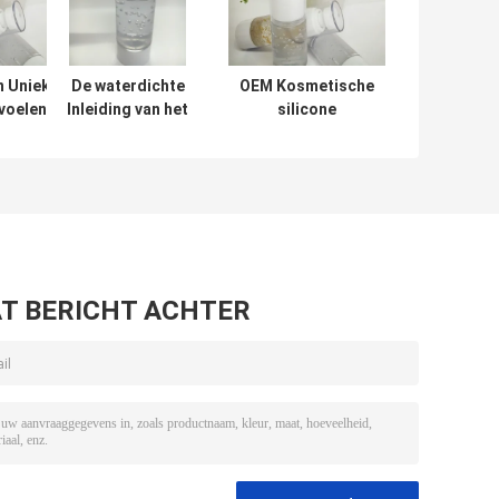
n Unieke
De waterdichte
OEM Kosmetische
voelen de
Inleiding van het
silicone
-up van het
Make-
Gebaseerde
delengezicht
upgezicht/silicone
Make-upinleiding,
enoem
gebaseerde
de Inleiding van
inleiding voor
de
olieachtige huid
siliconestichting
T BERICHT ACHTER