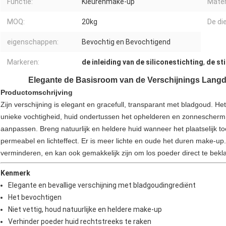
Functie:
Kleurenmake-up
Mater
MOQ:
20kg
De di
eigenschappen:
Bevochtig en Bevochtigend
Markeren:
de inleiding van de siliconestichting
,
de st
Elegante de Basisroom van de Verschijnings Lang
Productomschrijving
Zijn verschijning is elegant en gracefull, transparant met bladgoud. H
unieke vochtigheid, huid ondertussen het ophelderen en zonnescherm.
aanpassen. Breng natuurlijk en heldere huid wanneer het plaatselijk t
permeabel en lichteffect. Er is meer lichte en oude het duren make-u
verminderen, en kan ook gemakkelijk zijn om los poeder direct te bekl
Kenmerk
Elegante en bevallige verschijning met bladgoudingrediënt
Het bevochtigen
Niet vettig, houd natuurlijke en heldere make-up
Verhinder poeder huid rechtstreeks te raken