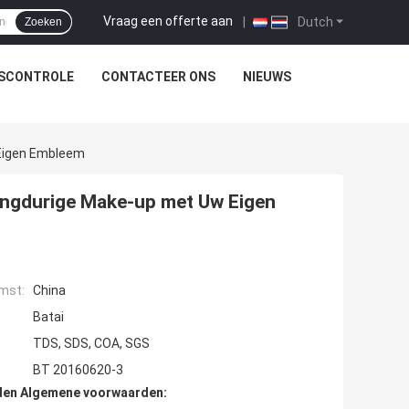
Vraag een offerte aan
|
Dutch
Zoeken
TSCONTROLE
CONTACTEER ONS
NIEUWS
 Eigen Embleem
angdurige Make-up met Uw Eigen
mst:
China
Batai
TDS, SDS, COA, SGS
BT 20160620-3
den Algemene voorwaarden: