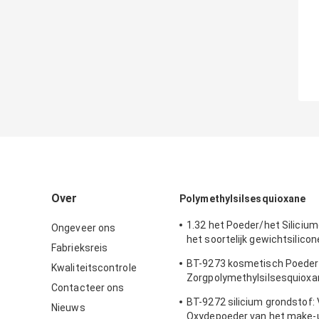
Over
Polymethylsilsesquioxane
1.32 het Poeder/het Silicium
Ongeveer ons
het soortelijk gewichtsilicon
Fabrieksreis
Bulkdichtheid
BT-9273 kosmetisch Poeder
Kwaliteitscontrole
Zorgpolymethylsilsesquioxa
Contacteer ons
Zuiverheid
BT-9272 silicium grondstof: 
Nieuws
Oxydepoeder van het make-u