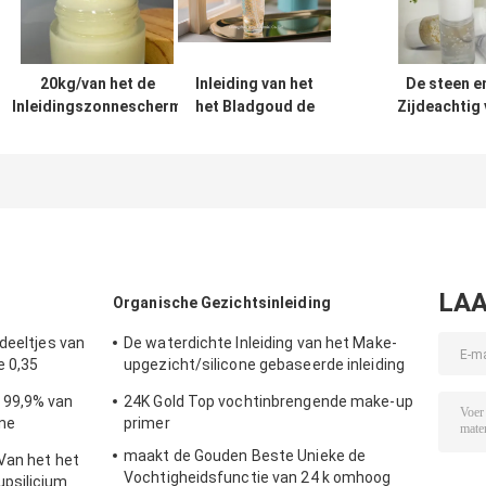
20kg/van het de
Inleiding van het
De steen e
Inleidingszonnescherm
het Bladgoud de
Zijdeachtig 
van het Trommel het
Vlotte
Inleidingsmake
Organische Gezicht
Organische
Schoonheidsmid
UVgel met Hoge SPF
Gezicht van de
met Ste
Dekking
make-upbasis
voor Olieachtige
Droge Huid
LAA
Organische Gezichtsinleiding
deeltjes van
De waterdichte Inleiding van het Make-
e 0,35
upgezicht/silicone gebaseerde inleiding
voor olieachtige huid
 99,9% van
24K Gold Top vochtinbrengende make-up
ne
primer
maakt de Gouden Beste Unieke de
Van het het
Vochtigheidsfunctie van 24 k omhoog
psilicium