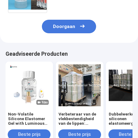
Grondstoffen wordt gebruikt voor
het Product van de
Zonbescherming
Doorgaan
Geadviseerde Producten
Non-Volatile
Verbeteraar van de
Dubbelwerken
Silicone Elastomer
vlekbestendigheid
siliconen
Gel with Luminous
van de lippen:
elastomeergel
Finish and Silky Soft
silicone
maakt zowel
Touch for Anti-
elastomeergel voor
vlekbestendige
Beste prijs
Beste prijs
Beste pri
Dullness Foundation
kussen-fluweel,
matte als