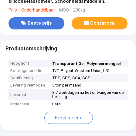
siliconeelastomeer, Schoonheidsmiddelen
Grondstoffen wordt gebruikt voor het Product van
Prijs：Onderhandelbaar
MOQ：200kg
de Zonbescherming
Beste prijs
Contact nu
Productomschrijving
Hoog licht
,
Transparant Gel
Polymeermengsel
Betalingscondities
T/T, Paypal, Western Union, L/C
Certificering
TDS, SDS, COA, SGS
Levering vermogen
3 ton per maand
3-7 werkdagen na het ontvangen van de
Levertijd
betaling.
Merknaam
Batai
Bekijk meer