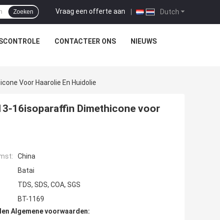
Vraag een offerte aan
|
Dutch
Zoeken
TSCONTROLE
CONTACTEER ONS
NIEUWS
icone Voor Haarolie En Huidolie
C13-16isoparaffin Dimethicone voor
mst:
China
Batai
TDS, SDS, COA, SGS
BT-1169
den Algemene voorwaarden: