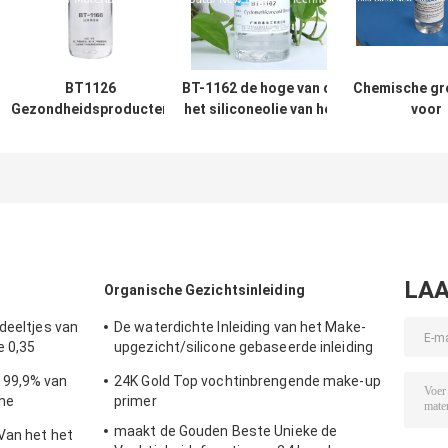
BT1126
BT-1162 de hoge van de
Chemische gr
Gezondheidsproducten
het siliconeolie van het
voor
voor de huid
Viscositeitsdraadtrekken
haarverzorging
Kosmetische Rang Twee
olie van 
Jaar Planken
draadtrekkensil
1166
LAA
Organische Gezichtsinleiding
deeltjes van
De waterdichte Inleiding van het Make-
e 0,35
upgezicht/silicone gebaseerde inleiding
voor olieachtige huid
 99,9% van
24K Gold Top vochtinbrengende make-up
ne
primer
maakt de Gouden Beste Unieke de
Van het het