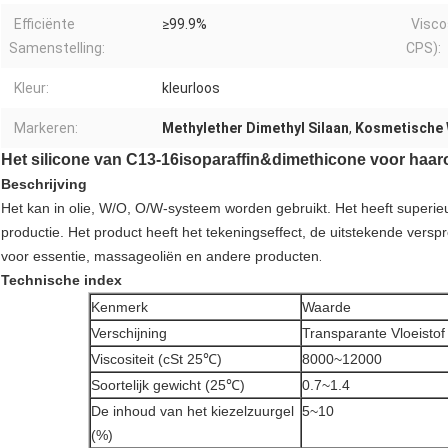
Efficiënte
≥99.9%
Visco
Samenstelling:
CPS):
Kleur:
kleurloos
Markeren:
Methylether Dimethyl Silaan
,
Kosmetische
Het silicone van C13-16isoparaffin&dimethicone voor haaro
Beschrijving
Het kan in olie, W/O, O/W-systeem worden gebruikt. Het heeft superie
productie. Het product heeft het tekeningseffect, de uitstekende verspre
voor essentie, massageoliën en andere producten
.
Technische index
Kenmerk
Waarde
Verschijning
Transparante Vloeistof
Viscositeit (cSt 25℃)
8000~12000
Soortelijk gewicht (25℃)
0.7~1.4
De inhoud van het kiezelzuurgel
5~10
(%)