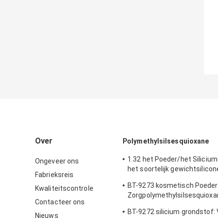
Over
Polymethylsilsesquioxane
1.32 het Poeder/het Silicium
Ongeveer ons
het soortelijk gewichtsilicon
Fabrieksreis
Bulkdichtheid
BT-9273 kosmetisch Poeder
Kwaliteitscontrole
Zorgpolymethylsilsesquioxa
Contacteer ons
Zuiverheid
BT-9272 silicium grondstof: 
Nieuws