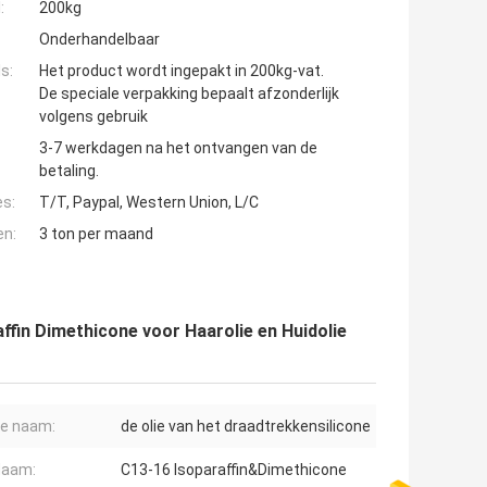
:
200kg
Onderhandelbaar
s:
Het product wordt ingepakt in 200kg-vat.
De speciale verpakking bepaalt afzonderlijk
volgens gebruik
3-7 werkdagen na het ontvangen van de
betaling.
es:
T/T, Paypal, Western Union, L/C
en:
3 ton per maand
ffin Dimethicone voor Haarolie en Huidolie
e naam:
de olie van het draadtrekkensilicone
Naam:
C13-16 Isoparaffin&Dimethicone