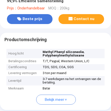
99,9% Efficiënte Samenstelling
Prijs：Onderhandelbaar
MOQ：200kg
Beste prijs
Contact nu
Productomschrijving
,
Methyl Phenyl siliconeolie
Hoog licht
Polyphenylmethylsiloxane
Betalingscondities
T/T, Paypal, Western Union, L/C
Certificering
TDS, SDS, COA, SGS
Levering vermogen
3 ton per maand
3-7 werkdagen na het ontvangen van de
Levertijd
betaling.
Merknaam
Batai
Bekijk meer