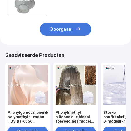
Efficiënte Samenstelling
Doorgaan
Geadviseerde Producten
Phenylgemodificeerde
Phenylmethyl
Sterke
polymethylsiloxaan
silicone olie ideaal
onafhankelijke
TDS BT-6556
toevoegingsmiddel
D-mogelijkhed
Methylsilicone olie /
voor verschillende
Methylphenyl
Phenylmethylsilicone
cosmetische
silicone olie v