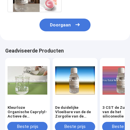
silicone
Doorgaan
Geadviseerde Producten
Kleurloze
De duidelijke
3 CST de Zuive
Organische Caprylyl-
Vloeibare van de de
van de het
Actieve de
Zorgolie van de
siliconeolie m
Kwestieinhoud van
siliconehuid
99% van
de silicone
Uitstekende
Viscositeitsca
Beste prijs
Beste prijs
Beste pri
Kosmetische Olie
Verenigbaarheid
Methicone