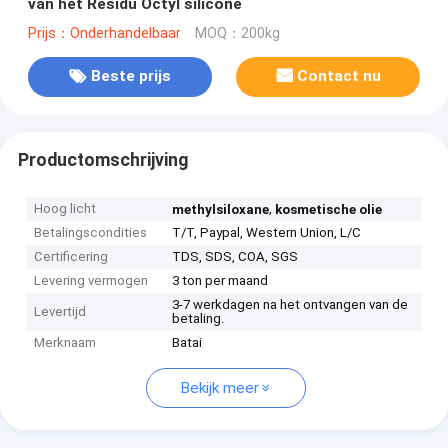
van het Residu Octyl silicone
Prijs：Onderhandelbaar
MOQ：200kg
Beste prijs
Contact nu
Productomschrijving
Hoog licht
,
methylsiloxane
kosmetische olie
Betalingscondities
T/T, Paypal, Western Union, L/C
Certificering
TDS, SDS, COA, SGS
Levering vermogen
3 ton per maand
3-7 werkdagen na het ontvangen van de
Levertijd
betaling.
Merknaam
Batai
Bekijk meer