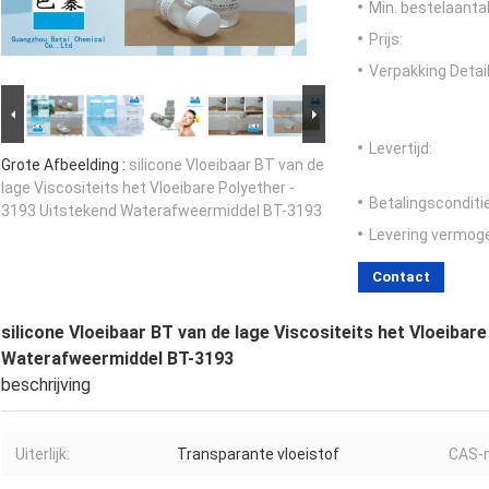
Min. bestelaantal
Prijs:
Verpakking Detail
Levertijd:
Grote Afbeelding :
silicone Vloeibaar BT van de
lage Viscositeits het Vloeibare Polyether -
Betalingsconditi
3193 Uitstekend Waterafweermiddel BT-3193
Levering vermog
Contact
silicone Vloeibaar BT van de lage Viscositeits het Vloeibar
Waterafweermiddel BT-3193
beschrijving
Uiterlijk:
Transparante vloeistof
CAS-n