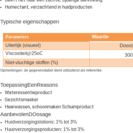
Humectant, verzachtend in huidproducten
Typische eigenschappen
Parameters
Waarde
Uiterlijk (visueel)
Doorzi
Viscositeit
@
25oC
300
Niet-vluchtige stoffen (%)
Opmerkingen: de gegevenstabel dient uitsluitend als referentie.
Toepassing
Een
Reasons
Wateressentieproduct
Gezichtsmasker
Haarwassen, schoonmaken Schuimproduct
Aanbevolen
D
Oosage
Huidverzorgingslotions: 1% tot 3%
Haarverzorgingsproducten: 1% tot 3%