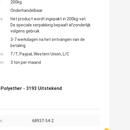
:
200kg
Onderhandelbaar
s:
Het product wordt ingepakt in 200kg-vat.
De speciale verpakking bepaalt afzonderlijk
volgens gebruik
3-7 werkdagen na het ontvangen van de
betaling.
es:
T/T, Paypal, Western Union, L/C
en:
3 ton per maand
e Polyether - 3193 Uitstekend
r.:
68937-54-2