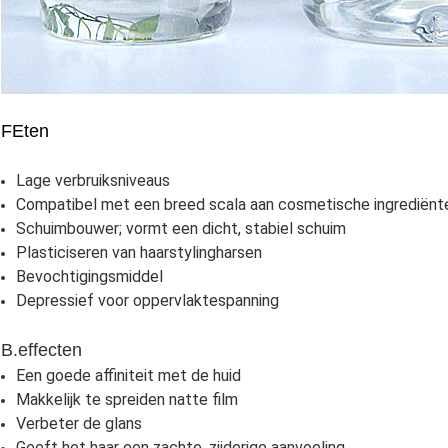
F
Eten
Lage verbruiksniveaus
Compatibel met een breed scala aan cosmetische ingrediënt
Schuimbouwer; vormt een dicht, stabiel schuim
Plasticiseren van haarstylingharsen
Bevochtigingsmiddel
Depressief voor oppervlaktespanning
B.
effecten
Een goede affiniteit met de huid
Makkelijk te spreiden natte film
Verbeter de glans
Geeft het haar een zachte, zijderige aanvoeling