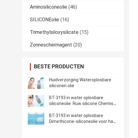
Aminosiliconeolie
(46)
SILICONEolie
(16)
Trimethylsiloxysilicate
(15)
Zonneschermagent
(20)
BESTE PRODUCTEN
Huidverzorging Wateroplosbare
siliconen olie
BT-3193 in water oplosbare
siliconeolie: Ruw silicone Chemisch
Materiaal in water oplosbare
siliconen voor haar
BT-3193 in water oplosbare
Dimethicone-siliconeolie voor haar
pin-10 Dimethicone