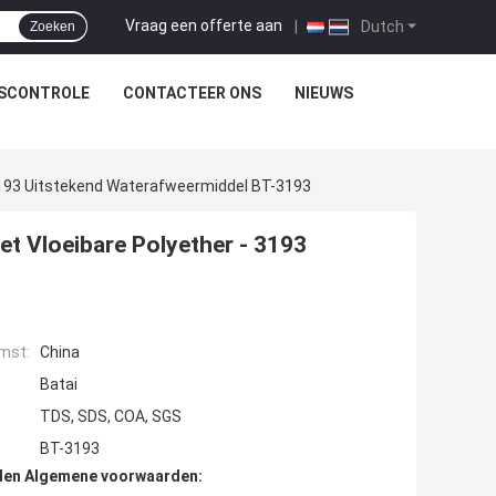
Vraag een offerte aan
|
Dutch
Zoeken
TSCONTROLE
CONTACTEER ONS
NIEUWS
- 3193 Uitstekend Waterafweermiddel BT-3193
het Vloeibare Polyether - 3193
mst:
China
Batai
TDS, SDS, COA, SGS
BT-3193
den Algemene voorwaarden: