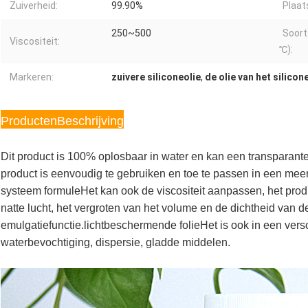
Zuiverheid:
99.90%
Plaat
250~500
Soort
Viscositeit:
℃):
Markeren:
zuivere siliconeolie
,
de olie van het silicon
Producten
Beschrijving
Dit product is 100% oplosbaar in water en kan een transparante 
product is eenvoudig te gebruiken en toe te passen in een meer
systeem formuleHet kan ook de viscositeit aanpassen, het prod
natte lucht, het vergroten van het volume en de dichtheid van d
emulgatiefunctie.lichtbeschermende folieHet is ook in een ver
waterbevochtiging, dispersie, gladde middelen.