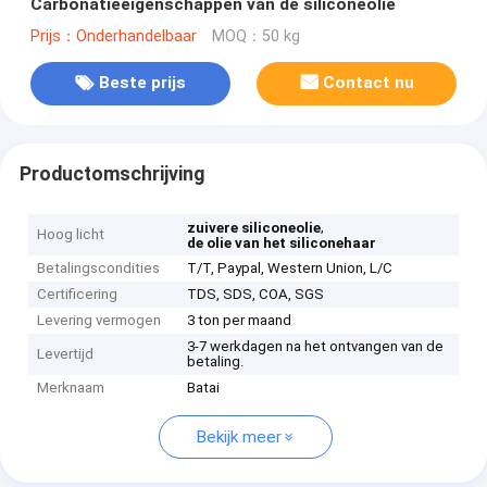
Carbonatieeigenschappen van de siliconeolie
Prijs：Onderhandelbaar
MOQ：50 kg
Beste prijs
Contact nu
Productomschrijving
,
zuivere siliconeolie
Hoog licht
de olie van het siliconehaar
Betalingscondities
T/T, Paypal, Western Union, L/C
Certificering
TDS, SDS, COA, SGS
Levering vermogen
3 ton per maand
3-7 werkdagen na het ontvangen van de
Levertijd
betaling.
Merknaam
Batai
Bekijk meer