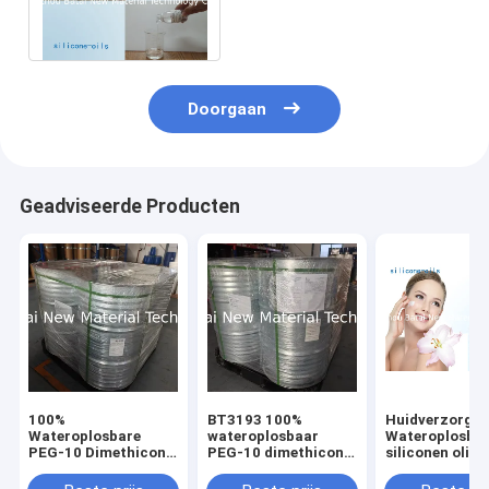
Carbonatieeigenschappen
van de siliconeolie
Doorgaan
Geadviseerde Producten
100%
BT3193 100%
Huidverzorgin
Wateroplosbare
wateroplosbaar
Wateroplosba
PEG-10 Dimethicone
PEG-10 dimethicon
siliconen olie
Siliconenolie voor
siliconenvloeistof
Lichtgewicht
voor verbeterde