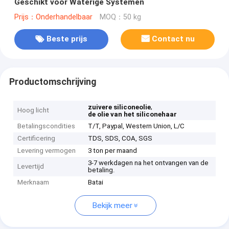
Geschikt voor Waterige Systemen
Prijs：Onderhandelbaar
MOQ：50 kg
Beste prijs
Contact nu
Productomschrijving
,
zuivere siliconeolie
Hoog licht
de olie van het siliconehaar
Betalingscondities
T/T, Paypal, Western Union, L/C
Certificering
TDS, SDS, COA, SGS
Levering vermogen
3 ton per maand
3-7 werkdagen na het ontvangen van de
Levertijd
betaling.
Merknaam
Batai
Bekijk meer