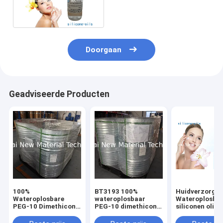
Geschikt voor Waterige
Systemen
Doorgaan
Geadviseerde Producten
100%
BT3193 100%
Huidverzorgin
Wateroplosbare
wateroplosbaar
Wateroplosba
PEG-10 Dimethicone
PEG-10 dimethicon
siliconen olie
Siliconenolie voor
siliconenvloeistof
Lichtgewicht
voor verbeterde