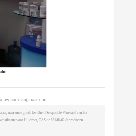
olie
ur uw aanvraag naar ons