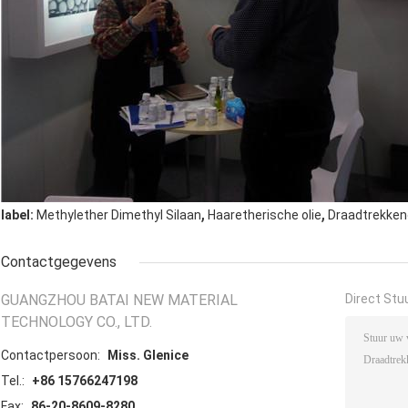
,
,
label:
Methylether Dimethyl Silaan
Haaretherische olie
Draadtrekken
Contactgegevens
GUANGZHOU BATAI NEW MATERIAL
Direct Stu
TECHNOLOGY CO., LTD.
Contactpersoon:
Miss. Glenice
Tel.:
+86 15766247198
Fax:
86-20-8609-8280