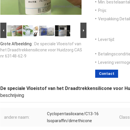
Min. bestelaantal
Prijs:
Verpakking Detail
Levertijd:
Grote Afbeelding :
De speciale Vloeistof van
het Draadtrekkensilicone voor Huidzorg CAS
Betalingsconditi
nr 63148-62-9
Levering vermog
Contact
De speciale Vloeistof van het Draadtrekkensilicone voor H
beschrijving
Cyclopentasiloxane/C13-16
andere naam:
Classi
Isoparaffin/dimethicone