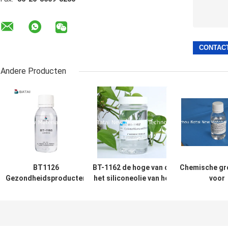
Andere Producten
BT1126
BT-1162 de hoge van de
Chemische gr
Gezondheidsproducten
het siliconeolie van het
voor
voor de huid
Viscositeitsdraadtrekken
haarverzorging
Kosmetische Rang Twee
olie van 
Jaar Planken
draadtrekkensil
1166