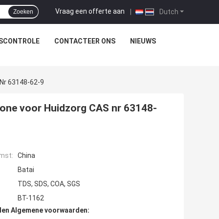
Vraag een offerte aan
|
Dutch
Zoeken
TSCONTROLE
CONTACTEER ONS
NIEUWS
 Nr 63148-62-9
icone voor Huidzorg CAS nr 63148-
mst:
China
Batai
TDS, SDS, COA, SGS
BT-1162
den Algemene voorwaarden: