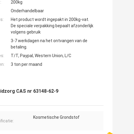
:
200kg
Onderhandelbaar
s:
Het product wordt ingepakt in 200kg-vat.
De speciale verpakking bepaalt afzonderlijk
volgens gebruik
3-7 werkdagen na het ontvangen van de
betaling.
es:
T/T, Paypal, Western Union, L/C
en:
3 ton per maand
uidzorg CAS nr 63148-62-9
Kosmetische Grondstof
ficatie: