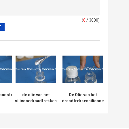
(
0
/ 3000)
ondstof
de olie van het
De Olie van het
siliconedraadtrekken
draadtrekkensilicone
producten:
voor van de huidzorg
verstrekt Zijdeachtig
het
en haarverzorging
Gevoel voor
icone BT-
producten BT-1166
Etherische
olieproducten BT-