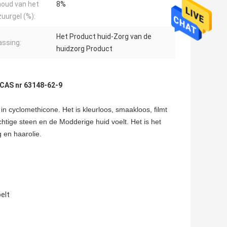
houd van het
8%
zuurgel (%):
Het Product huid-Zorg van de
ssing:
huidzorg Product
 CAS nr 63148-62-9
in cyclomethicone. Het is kleurloos, smaakloos, filmt
achtige steen en de Modderige huid voelt. Het is het
 en haarolie.
elt