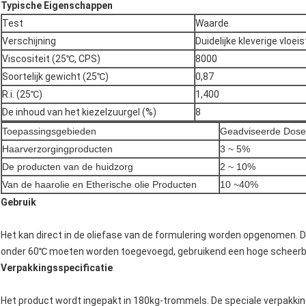
Typische Eigenschappen
Test
Waarde
Verschijning
Duidelijke kleverige vloeis
Viscositeit (25℃, CPS)
8000
Soortelijk gewicht (25℃)
0,87
R.i. (25℃)
1,400
De inhoud van het kiezelzuurgel (%)
8
Toepassingsgebieden
Geadviseerde Dose
Haarverzorgingproducten
3 ~ 5%
De producten van de huidzorg
2 ~ 10%
Van de haarolie en Etherische olie Producten
10 ~40%
Gebruik
Het kan direct in de oliefase van de formulering worden opgenomen. 
onder 60℃ moeten worden toegevoegd, gebruikend een hoge scheerb
Verpakkingsspecificatie
Het product wordt ingepakt in 180kg-trommels. De speciale verpakking