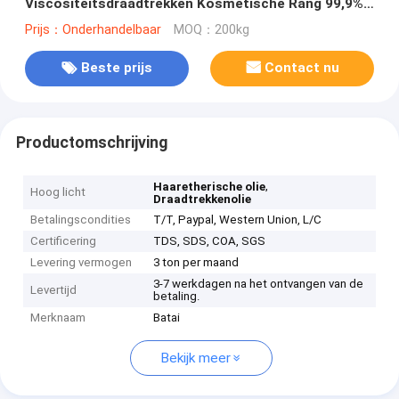
Viscositeitsdraadtrekken Kosmetische Rang 99,9%
Efficiënte Samenstelling
Prijs：Onderhandelbaar
MOQ：200kg
Beste prijs
Contact nu
Productomschrijving
,
Haaretherische olie
Hoog licht
Draadtrekkenolie
Betalingscondities
T/T, Paypal, Western Union, L/C
Certificering
TDS, SDS, COA, SGS
Levering vermogen
3 ton per maand
3-7 werkdagen na het ontvangen van de
Levertijd
betaling.
Merknaam
Batai
Bekijk meer