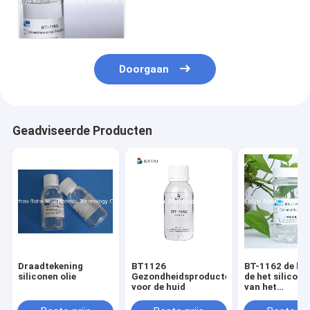
Viscositeitsdraadtrekken
Kosmetische Rang 99,9%
Efficiënte Samenstelling
Doorgaan
Geadviseerde Producten
Draadtekening
BT1126
BT-1162 de ho
siliconen olie
Gezondheidsproducten
de het silicone
voor de huid
van het
Viscositeitsd
Kosmetische 