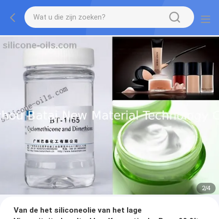
2
/
4
Van de het siliconeolie van het lage