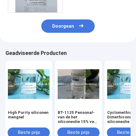
siliconehuid
Doorgaan
Geadviseerde Producten
High Purity siliconen
BT-1125 Pensonal-
Cyclomethico
mengsel
van de het
Dimethicone-
siliconeolie 15% van
siliconeolie H
de Zorg Hoge
Viscositeit 0,9
Viscositeit SGS van
Soortelijk gew
Beste prijs
Beste prijs
Beste pri
het het Kiezelzuurgel