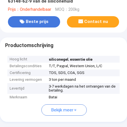
63148-62-9 van de siliconehuid
Prijs：Onderhandelbaar
MOQ：200kg
Beste prijs
Contact nu
Productomschrijving
Hoog licht
,
siliconegel
essentie olie
Betalingscondities
T/T, Paypal, Western Union, L/C
Certificering
TDS, SDS, COA, SGS
Levering vermogen
3 ton per maand
3-7 werkdagen na het ontvangen van de
Levertijd
betaling.
Merknaam
Batai
Bekijk meer