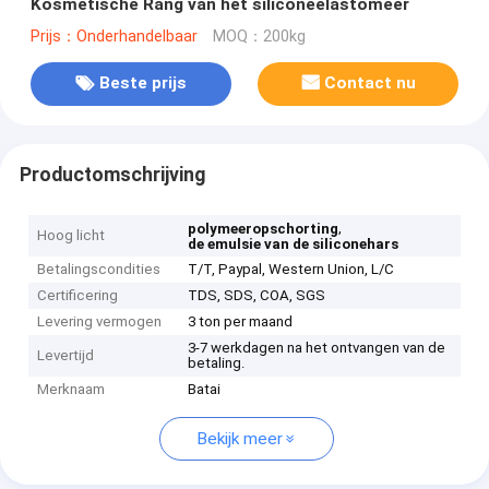
Kosmetische Rang van het siliconeelastomeer
Prijs：Onderhandelbaar
MOQ：200kg
Beste prijs
Contact nu
Productomschrijving
,
polymeeropschorting
Hoog licht
de emulsie van de siliconehars
Betalingscondities
T/T, Paypal, Western Union, L/C
Certificering
TDS, SDS, COA, SGS
Levering vermogen
3 ton per maand
3-7 werkdagen na het ontvangen van de
Levertijd
betaling.
Merknaam
Batai
Bekijk meer