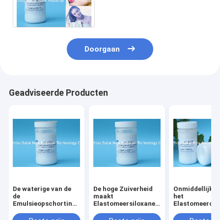
Opschortings Kosmetische
Rang van het
siliconeelastomeer
Doorgaan
Geadviseerde Producten
De waterige van de
De hoge Zuiverheid
Onmiddellijke 
de
maakt
het
Emulsieopschorting
Elastomeersiloxane
Elastomeerops
van het
omhoog EINECS Nr
van het
Systeemsilicone
van de
Rimpelsilicon