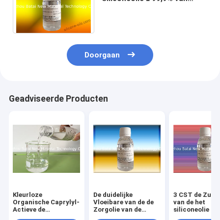
Pigmentcaprylyl Methicone
Efficiënte Samenstelling
Doorgaan
Geadviseerde Producten
Kleurloze
De duidelijke
3 CST de Zuive
Organische Caprylyl-
Vloeibare van de de
van de het
Actieve de
Zorgolie van de
siliconeolie m
Kwestieinhoud van
siliconehuid
99% van