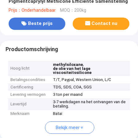
Pigmentcaprylyl Methicone Efficiënte Samenstelling
Prijs：Onderhandelbaar
MOQ：200kg
Beste prijs
Contact nu
Productomschrijving
,
methylsiloxane
Hoog licht
de olie van het lage
viscositeitssilicone
Betalingscondities
T/T, Paypal, Western Union, L/C
Certificering
TDS, SDS, COA, SGS
Levering vermogen
3 ton per maand
3-7 werkdagen na het ontvangen van de
Levertijd
betaling.
Merknaam
Batai
Bekijk meer