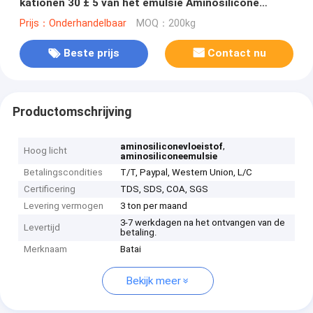
kationen 30 ± 5 van het emulsie Aminosilicone
Stevige Inhoud
Prijs：Onderhandelbaar
MOQ：200kg
Beste prijs
Contact nu
Productomschrijving
,
aminosiliconevloeistof
Hoog licht
aminosiliconeemulsie
Betalingscondities
T/T, Paypal, Western Union, L/C
Certificering
TDS, SDS, COA, SGS
Levering vermogen
3 ton per maand
3-7 werkdagen na het ontvangen van de
Levertijd
betaling.
Merknaam
Batai
Bekijk meer