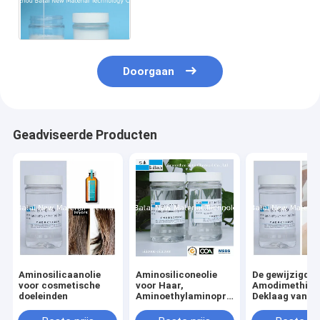
kationen 30 ± 5 van het
emulsie Aminosilicone
Stevige Inhoud
Doorgaan
Geadviseerde Producten
Aminosilicaanolie
Aminosiliconeolie
De gewijzigde
voor cosmetische
voor Haar,
Amodimethico
doeleinden
Aminoethylaminopropyl-
Deklaag van d
van de silicone
siliconeolie vo
Vloeibare 2 Jaar
Haarverzorgi