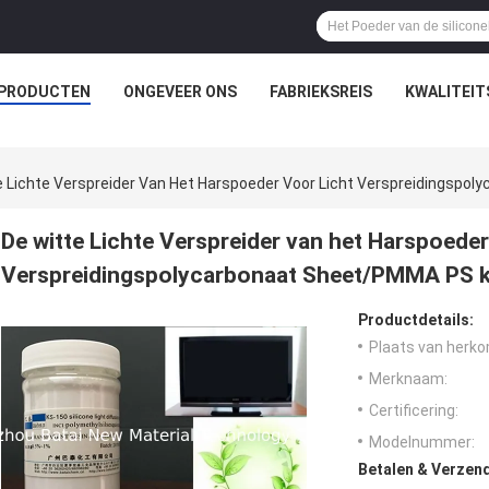
PRODUCTEN
ONGEVEER ONS
FABRIEKSREIS
KWALITEI
e Lichte Verspreider Van Het Harspoeder Voor Licht Verspreidingsp
De witte Lichte Verspreider van het Harspoeder
Verspreidingspolycarbonaat Sheet/PMMA PS 
Productdetails:
Plaats van herko
Merknaam:
Certificering:
Modelnummer:
Betalen & Verzen