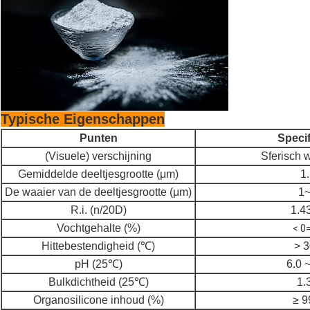
Typische Eigenschappen
Punten
Specif
(Visuele) verschijning
Sferisch 
Gemiddelde deeltjesgrootte (μm)
1
De waaier van de deeltjesgrootte (μm)
1
R.i. (n/20D)
1.4
Vochtgehalte (%)
< 0=
Hittebestendigheid (℃)
> 
pH (25℃)
6.0 ~
Bulkdichtheid (25℃)
1.
Organosilicone inhoud (%)
≥ 9