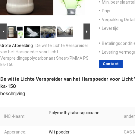
Min. bestelaantal
Prijs:
Verpakking Detail
Levertijd:
Betalingsconditi
Grote Afbeelding :
De witte Lichte Verspreider
van het Harspoeder voor Licht
Levering vermog
Verspreidingspolycarbonaat Sheet/PMMA PS
Contact
ks-150
De witte Lichte Verspreider van het Harspoeder voor Lic
ks-150
beschrijving
Polymethylsilsesquioxane
INCI-Naam:
ander
Apperance:
Wit poeder
CAS N