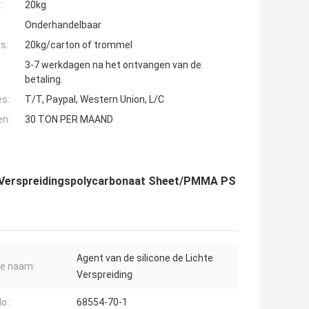
:
20kg
Onderhandelbaar
s:
20kg/carton of trommel
3-7 werkdagen na het ontvangen van de
betaling.
es:
T/T, Paypal, Western Union, L/C
en:
30 TON PER MAAND
ht Verspreidingspolycarbonaat Sheet/PMMA PS
Agent van de silicone de Lichte
e naam:
Verspreiding
o.:
68554-70-1