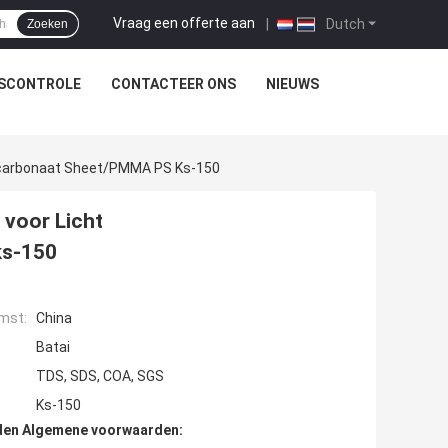
Vraag een offerte aan
|
Dutch
Zoeken
TSCONTROLE
CONTACTEER ONS
NIEUWS
olycarbonaat Sheet/PMMA PS Ks-150
 voor Licht
ks-150
mst:
China
Batai
TDS, SDS, COA, SGS
Ks-150
den Algemene voorwaarden: