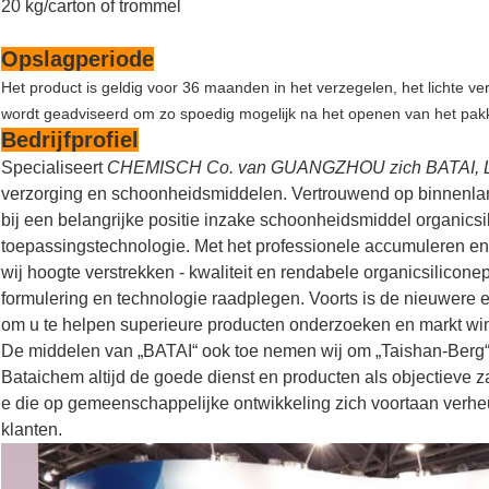
20 kg/carton of trommel
Opslagperiode
Het product is geldig voor 36 maanden in het verzegelen, het lichte
wordt geadviseerd om zo spoedig mogelijk na het openen van het pakke
Bedrijfprofiel
Specialiseert
CHEMISCH Co. van GUANGZHOU zich BATAI, L
verzorging en schoonheidsmiddelen. Vertrouwend op binnenlands
bij een belangrijke positie inzake schoonheidsmiddel organicsi
toepassingstechnologie. Met het professionele accumuleren en
wij hoogte verstrekken - kwaliteit en rendabele organicsilicon
formulering en technologie raadplegen. Voorts is de nieuwere 
om u te helpen superieure producten onderzoeken en markt wi
De middelen van „BATAI“ ook toe nemen wij om „Taishan-Berg“
Bataichem altijd de goede dienst en producten als objectieve zak
e die op gemeenschappelijke ontwikkeling zich voortaan verheu
klanten.