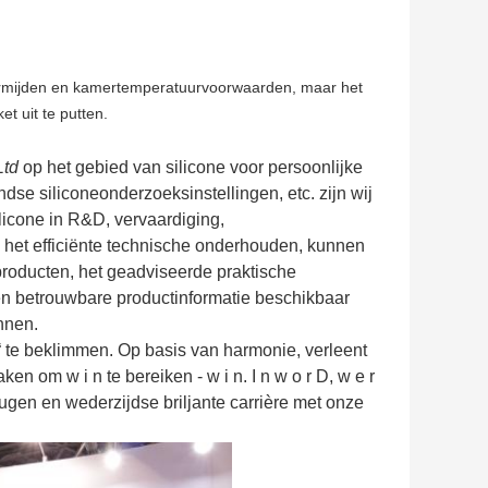
 vermijden en kamertemperatuurvoorwaarden, maar het
t uit te putten.
td
op het gebied van silicone voor persoonlijke
e siliconeonderzoeksinstellingen, etc. zijn wij
licone in R&D, vervaardiging,
 het efficiënte technische onderhouden, kunnen
eproducten, het geadviseerde praktische
en betrouwbare productinformatie beschikbaar
nnen.
 te beklimmen. Op basis van harmonie, verleent
en om w i n te bereiken - w i n. I n w o r D, w e r
gen en wederzijdse briljante carrière met onze