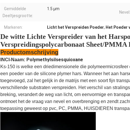
Gemiddelde
1.5 μm
Nevel
Deeltjesgrootte:
Markeren:
Licht het Verspreiden Poeder
,
Het Poeder v
De witte Lichte Verspreider van het Harsp
Verspreidingspolycarbonaat Sheet/PMMA 
Productomschrijving
Polymethylsilsesquioxane
INCI-Naam:
Ks-150 is welke een driedimensionele die polymeermicrosfeer d
een poeder van de silicone plymer hars. Wanneer het aan hars
toegevoegd, zal het gelijk in de matrijs met een soort fijn tran
verschillende substraten verspreiden. Het verschil van straling
breking, verandert de weg van licht, om eenvormige en transpa
ontmoet het de vraag van nevel en overbrenging en zendt zacht e
toepassing geweest op pvc, PC, PMMA, HUISDIEREN transparan