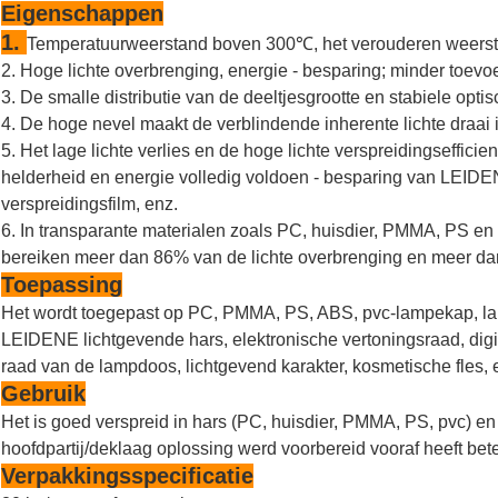
Eigenschappen
1.
Temperatuurweerstand boven 300℃, het verouderen weersta
2. Hoge lichte overbrenging, energie - besparing; minder toevo
3. De smalle distributie van de deeltjesgrootte en stabiele opti
4. De hoge nevel maakt de verblindende inherente lichte draai i
5. Het lage lichte verlies en de hoge lichte verspreidingseffic
helderheid en energie volledig voldoen - besparing van LEIDENE
verspreidingsfilm, enz.
6. In transparante materialen zoals PC, huisdier, PMMA, PS e
bereiken meer dan 86% van de lichte overbrenging en meer da
Toepassing
Het wordt toegepast op PC, PMMA, PS, ABS, pvc-lampekap, lamp
LEIDENE lichtgevende hars, elektronische vertoningsraad, digi
raad van de lampdoos, lichtgevend karakter, kosmetische fles, 
Gebruik
Het is goed verspreid in hars (PC, huisdier, PMMA, PS, pvc) e
hoofdpartij/deklaag oplossing werd voorbereid vooraf heeft bete
Verpakkingsspecificatie