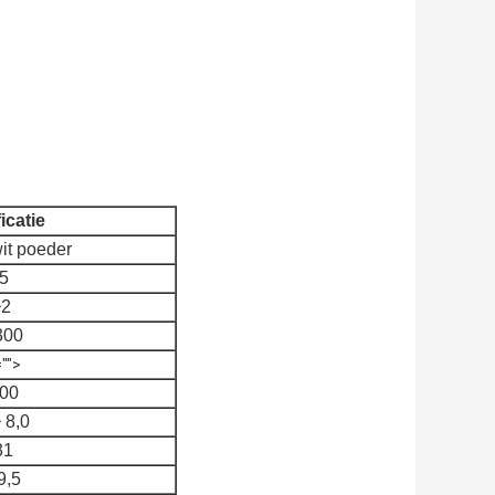
icatie
wit poeder
.5
~2
300
"">
300
 8,0
31
9,5