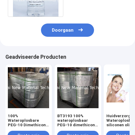
siliconeolie wijzigde 1,40
R.i. BT-3193
Doorgaan
Geadviseerde Producten
100%
BT3193 100%
Huidverzorgin
Wateroplosbare
wateroplosbaar
Wateroplosba
PEG-10 Dimethicone
PEG-10 dimethicon
siliconen olie
Siliconenolie voor
siliconenvloeistof
Lichtgewicht
voor verbeterde