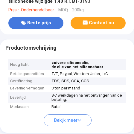
siliconeolie wijzigde 1,40 R.i. BT-3193
Prijs：Onderhandelbaar
MOQ：200kg
Beste prijs
Contact nu
Productomschrijving
,
zuivere siliconeolie
Hoog licht
de olie van het siliconehaar
Betalingscondities
T/T, Paypal, Western Union, L/C
Certificering
TDS, SDS, COA, SGS
Levering vermogen
3 ton per maand
3-7 werkdagen na het ontvangen van de
Levertijd
betaling.
Merknaam
Batai
Bekijk meer