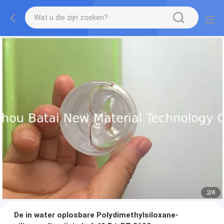
2
/
4
De in water oplosbare Polydimethylsiloxane-