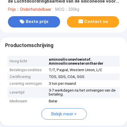
de Luchtdoordringbaarheid van de siliconeolie voor
haarverzorging
Prijs：Onderhandelbaar
MOQ：200kg
Beste prijs
Contact nu
Productomschrijving
,
aminosiliconevloeistof
Hoog licht
Aminosiliconewaterontharder
Betalingscondities
T/T, Paypal, Western Union, L/C
Certificering
TDS, SDS, COA, SGS
Levering vermogen
3 ton per maand
3-7 werkdagen na het ontvangen van de
Levertijd
betaling.
Merknaam
Batai
Bekijk meer