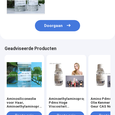
de Luchtdoordringbaarheid
van de siliconeolie voor
haarverzorging
Doorgaan
Geadviseerde Producten
Aminosiliconeolie
Aminoethylaminopropyl
Amino Pdms Si
voor Haar,
Pdms Hoge
Olie Kenmerk 
Aminoethylaminopropyl-
Viscositeit
Geur CAS Nr. 
van de silicone
Siliconenolie 2 Jaar
80-6
Vloeibare 2 Jaar
Houdbaarheid