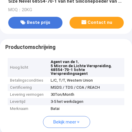
Size Nevel 68554-70-1 van het Siliconepoeder van de
1,5 Micronverhoging
MOQ：20KG
Beste prijs
Contact nu
Productomschrijving
,
Agent van de 1
,
5 Micron de Lichte Verspreiding
Hoog licht
68554-70-1 lichte
Verspreidingsagent
Betalingscondities
L/C, T/T, Western Union
Certificering
MSDS / TDS / COA / REACH
Levering vermogen
30Ton/Month
Levertijd
3-5 het werkdagen
Merknaam
Batai
Bekijk meer