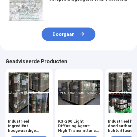
Size Nevel 68554-70-1 van het
Siliconepoeder van de 1,5
Micronverhoging
Doorgaan
Geadviseerde Producten
Industrieel
KS-200 Light
Industrieel ho
ingrediënt
Diffusing Agent:
doorlaatbare
hoogwaardige
High Transmittance,
lichtdiffusiem
diffuser voor LED-
Low Haze for
KS-200 zorgt 