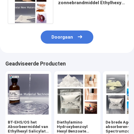
zonnebrandmiddel Ethylhexyl
Triazone beschermt de huid
Doorgaan
Geadviseerde Producten
BT-EHS/OS het
Diethylamino
De brede Agent
Absorbeermiddel van
Hydroxybenzoyl
absorberen-s 
Ethylhexyl Salicylate
Hexyl Benzoate
Spectrumzon