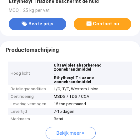
Ethylhexyl Triazone beschermt de huid
MOQ：25 kg per vat
Beste prijs
Contact nu
Productomschrijving
Ultraviolet absorberend
zonnebrandmiddel
Hoog licht
,
Ethylhexyl Triazone
zonnebrandmiddel
Betalingscondities
L/C, T/T, Western Union
Certificering
MSDS / TDS / COA
Levering vermogen
15 ton per maand
Levertijd
7-15 dagen
Merknaam
Batai
Bekijk meer