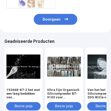
Doorgaan
Geadviseerde Producten
153668-87-2 het met
Ultra Fijn Organisch
Van het het
een laag bedekken
Siliciumpoeder BT-
Siliciumpoede
van
9103 voor
SDS Witte van 
Oppervlaktebepalingen
Deklagenverf
Deklaagopperv
in van het het
16kg/Trommel
Bijkomende de
Beste prijs
Beste prijs
Beste pri
siliconepoeder van
Bepalingening