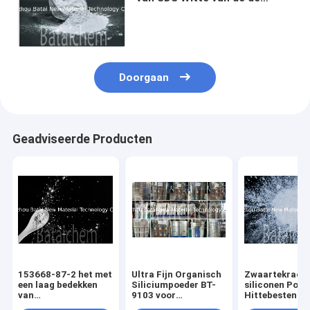
Deklaagoppervlakte
Bijkomende de
Bepalingeningrediënten
Doorgaan
Geadviseerde Producten
153668-87-2 het met
Ultra Fijn Organisch
Zwaartekracht
een laag bedekken
Siliciumpoeder BT-
siliconen Poed
van
9103 voor
Hittebestendi
Oppervlaktebepalingen
Deklagenverf