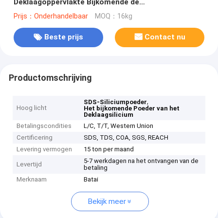
Deklaagoppervlakte Bijkomende de
Bepalingeningrediënten
Prijs：Onderhandelbaar
MOQ：16kg
Beste prijs
Contact nu
Productomschrijving
,
SDS-Siliciumpoeder
Hoog licht
Het bijkomende Poeder van het
Deklaagsilicium
Betalingscondities
L/C, T/T, Western Union
Certificering
SDS, TDS, COA, SGS, REACH
Levering vermogen
15 ton per maand
5-7 werkdagen na het ontvangen van de
Levertijd
betaling
Merknaam
Batai
Bekijk meer