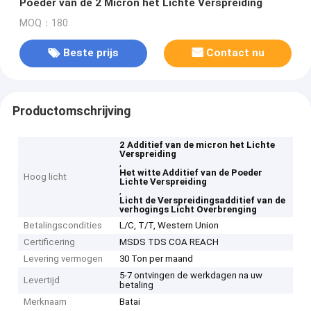
Poeder van de 2 Micron het Lichte Verspreiding
MOQ：180
Beste prijs
Contact nu
Productomschrijving
2 Additief van de micron het Lichte
Verspreiding
,
Het witte Additief van de Poeder
Hoog licht
Lichte Verspreiding
,
Licht de Verspreidingsadditief van de
verhogings Licht Overbrenging
Betalingscondities
L/C, T/T, Western Union
Certificering
MSDS TDS COA REACH
Levering vermogen
30 Ton per maand
5-7 ontvingen de werkdagen na uw
Levertijd
betaling
Merknaam
Batai