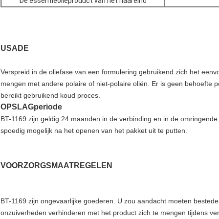
De essentieolieproduct van het haareind
USADE
Verspreid in de oliefase van een formulering gebruikend zich het ee
mengen met andere polaire of niet-polaire oliën. Er is geen behoefte 
bereikt gebruikend koud proces.
OPSLAGperiode
BT-1169 zijn geldig 24 maanden in de verbinding en in de omringend
spoedig mogelijk na het openen van het pakket uit te putten.
VOORZORGSMAATREGELEN
BT-1169 zijn ongevaarlijke goederen. U zou aandacht moeten bestede
onzuiverheden verhinderen met het product zich te mengen tijdens ve