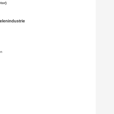
tor)
elenindustrie
en