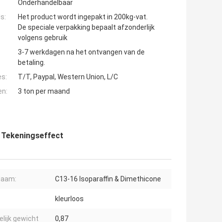
Onderhandelbaar
s:
Het product wordt ingepakt in 200kg-vat.
De speciale verpakking bepaalt afzonderlijk
volgens gebruik
3-7 werkdagen na het ontvangen van de
betaling.
es:
T/T, Paypal, Western Union, L/C
en:
3 ton per maand
d Tekeningseffect
Naam:
C13-16 Isoparaffin & Dimethicone
kleurloos
elijk gewicht
0,87