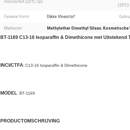
Viscositeit (25℃, cp):
(25℃):
Fysieke Vorm:
Dikke Vloeistof
Gebru
Markeren:
Methylether Dimethyl Silaan
,
Kosmetische
BT-1169 C13-16 Isoparaffin & Dimethicone met Uitstekend 
INCI/CTFA
:
C13-16 Isoparaffin & Dimethicone
MODEL
:
BT-1169
PRODUCTOMSCHRIJVING