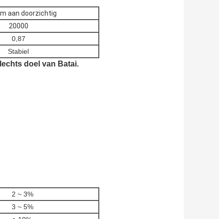
im aan doorzichtig
20000
0,87
Stabiel
echts doel van Batai.
2 ~ 3%
3 ~ 5%