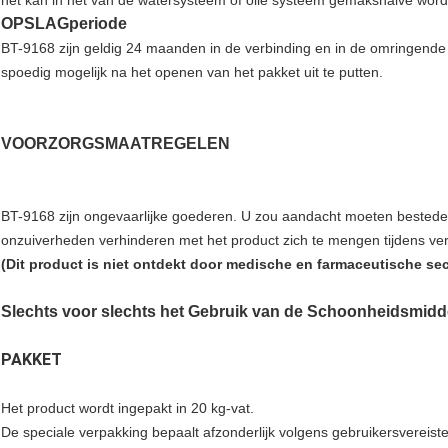
het kan in het van de watersysteem of olie systeem gemakshalve wor
OPSLAGperiode
BT-9168 zijn geldig 24 maanden in de verbinding en in de omringend
spoedig mogelijk na het openen van het pakket uit te putten.
VOORZORGSMAATREGELEN
BT-9168 zijn ongevaarlijke goederen. U zou aandacht moeten bestede
onzuiverheden verhinderen met het product zich te mengen tijdens ve
(Dit product is niet ontdekt door medische en farmaceutische sec
Slechts voor slechts het Gebruik van de Schoonheidsmidd
PAKKET
Het product wordt ingepakt in 20 kg-vat.
De speciale verpakking bepaalt afzonderlijk volgens gebruikersvereist