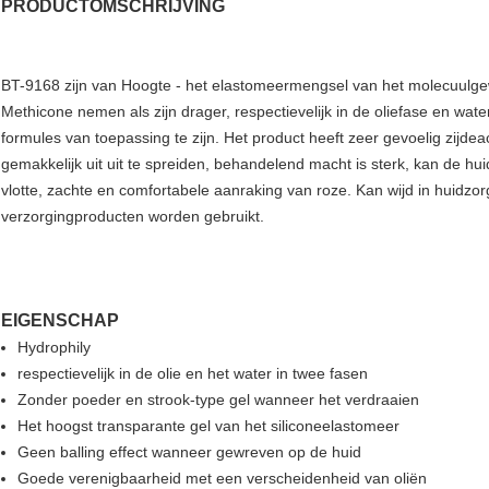
PRODUCTOMSCHRIJVING
BT-9168 zijn van Hoogte - het elastomeermengsel van het molecuulgewic
Methicone nemen als zijn drager, respectievelijk in de oliefase en wate
formules van toepassing te zijn. Het product heeft zeer gevoelig zijde
gemakkelijk uit uit te spreiden, behandelend macht is sterk, kan de hu
vlotte, zachte en comfortabele aanraking van roze. Kan wijd in huidz
verzorgingproducten worden gebruikt.
EIGENSCHAP
Hydrophily
respectievelijk in de olie en het water in twee fasen
Zonder poeder en strook-type gel wanneer het verdraaien
Het hoogst transparante gel van het siliconeelastomeer
Geen balling effect wanneer gewreven op de huid
Goede verenigbaarheid met een verscheidenheid van oliën