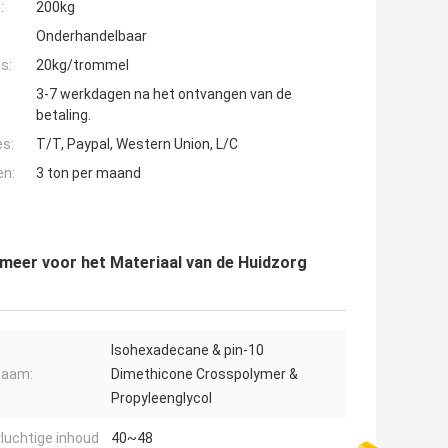
:
200kg
Onderhandelbaar
s:
20kg/trommel
3-7 werkdagen na het ontvangen van de
betaling.
es:
T/T, Paypal, Western Union, L/C
en:
3 ton per maand
omeer voor het Materiaal van de Huidzorg
Isohexadecane & pin-10
Naam:
Dimethicone Crosspolymer &
Propyleenglycol
vluchtige inhoud
40~48