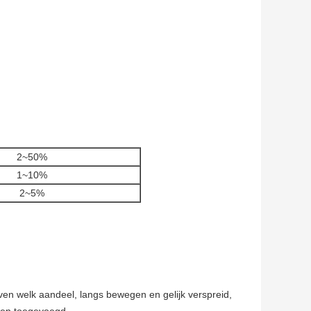
2~50%
1~10%
2~5%
en welk aandeel, langs bewegen en gelijk verspreid,