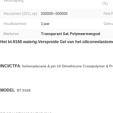
Verschijning:
(%):
Viscositeit (25℃, cp):
200000~500000
Flits 
Houdbaarheid:
2 jaar
Gebru
Markeren:
Transparant Gel
,
Polymeermengsel
Het bt-9168 waterig-Verspreide Gel van het siliconeelastom
INCI/CTFA
:
Isohexadecane & pin-10 Dimethicone Crosspolymer & Pr
MODEL
:
BT-9168