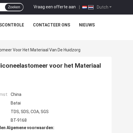
Vraag een offerte aan
|
Dutch
Zoeken
TSCONTROLE
CONTACTEER ONS
NIEUWS
tomeer Voor Het Materiaal Van De Huidzorg
liconeelastomeer voor het Materiaal
mst:
China
Batai
TDS, SDS, COA, SGS
BT-9168
den Algemene voorwaarden: