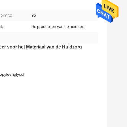
Point℃:
95
ik:
De producten van de huidzorg
eer voor het Materiaal van de Huidzorg
opyleenglycol