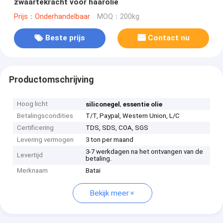
zwaartekracht voor haarolie
Prijs：Onderhandelbaar
MOQ：200kg
Beste prijs
Contact nu
Productomschrijving
Hoog licht
,
siliconegel
essentie olie
Betalingscondities
T/T, Paypal, Western Union, L/C
Certificering
TDS, SDS, COA, SGS
Levering vermogen
3 ton per maand
3-7 werkdagen na het ontvangen van de
Levertijd
betaling.
Merknaam
Batai
Bekijk meer