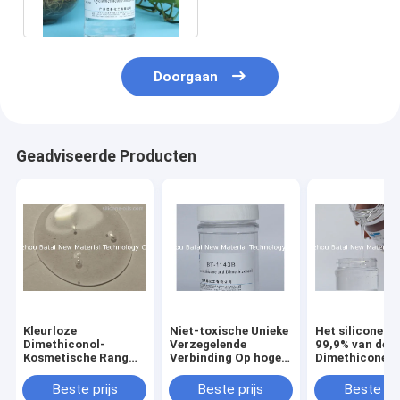
zwaartekracht voor
haarolie
Doorgaan
Geadviseerde Producten
Kleurloze
Niet-toxische Unieke
Het siliconeoli
Dimethiconol-
Verzegelende
99,9% van de
Kosmetische Rang
Verbinding Op hoge
Dimethicone
4000 van het
temperatuur 0,945
verbetert Hog
siliconemengsel Cst
van de siliconeolie
Viscositeit
Beste prijs
Beste prijs
Beste pri
Viscositeit
Dichtheid
Zuiverheid