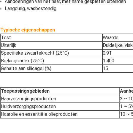
Aandoeningen van het haar, met name gespleten uiteinden
Langdurig, wasbestendig
Typische eigenschappen
Test
Waarde
Uiterlijk
Duidelijke, vis
Specifieke zwaartekracht (25°C)
0.91
Brekingsindex (25°C)
1.400
Gehalte aan silicagel (%)
15
Toepassingsgebieden
Aanbe
Haarverzorgingsproducten
2 ~ 1
Huidverzorgingsproducten
1 ~ 5
Haarolie en essentiële olieproducten
10 ~ 