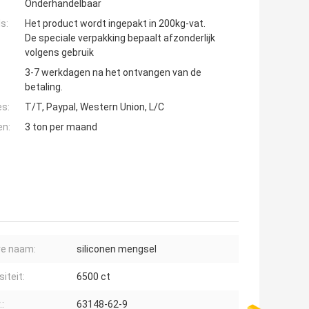
Onderhandelbaar
s:
Het product wordt ingepakt in 200kg-vat.
De speciale verpakking bepaalt afzonderlijk
volgens gebruik
3-7 werkdagen na het ontvangen van de
betaling.
es:
T/T, Paypal, Western Union, L/C
en:
3 ton per maand
re naam:
siliconen mengsel
iteit:
6500 ct
:
63148-62-9