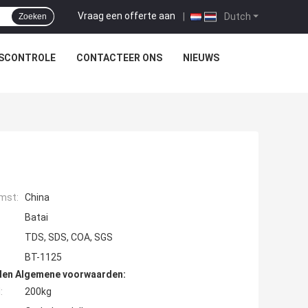
Vraag een offerte aan
|
Dutch
Zoeken
TSCONTROLE
CONTACTEER ONS
NIEUWS
mst:
China
Batai
TDS, SDS, COA, SGS
BT-1125
den Algemene voorwaarden:
:
200kg