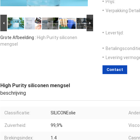
Prijs:
Verpakking Detail
Levertijd:
Grote Afbeelding :
High Purity siliconen
mengsel
Betalingsconditi
Levering vermog
Contact
High Purity siliconen mengsel
beschrijving
Classificatie:
SILICONEolie
Ande
Zuiverheid:
99,9%
Viscos
Brekingsindex:
1.4
Casnr.