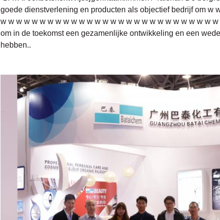
goede dienstverlening en producten als objectief bedrijf om
w w w w w w w w w w w w w w w w w w w w w w w w w w w w 
om in de toekomst een gezamenlijke ontwikkeling en een wederzi
hebben..