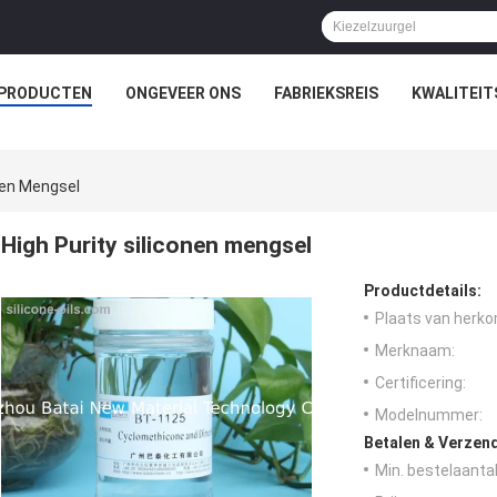
PRODUCTEN
ONGEVEER ONS
FABRIEKSREIS
KWALITEI
onen Mengsel
High Purity siliconen mengsel
Productdetails:
Plaats van herko
Merknaam:
Certificering:
Modelnummer:
Betalen & Verzen
Min. bestelaantal