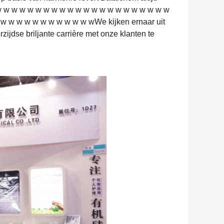
 w w w w w w w w w w w w w w w w w w w w w w w
w w w w w w w w w w w wWe kijken ernaar uit
jdse briljante carrière met onze klanten te