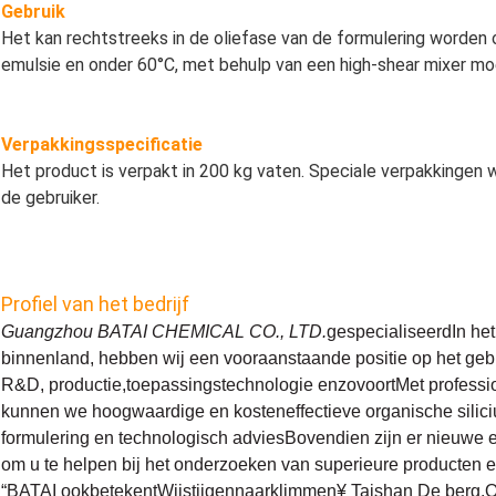
Gebruik
Het kan rechtstreeks in de oliefase van de formulering worden
emulsie en onder 60°C, met behulp van een high-shear mixer 
Verpakkingsspecificatie
Het product is verpakt in 200 kg vaten. Speciale verpakkingen 
de gebruiker.
Profiel van het bedrijf
Guangzhou BATAI CHEMICAL CO., LTD.
gespecialiseerd
In he
binnenland, hebben wij een vooraanstaande positie op het geb
R&D, productie,toepassingstechnologie enzovoortMet professio
kunnen we hoogwaardige en kosteneffectieve organische silic
formulering en technologisch adviesBovendien zijn er nieuwe 
om u te helpen bij het onderzoeken van superieure producten e
“
BATAI
ook
betekent
Wij
stijgen
naar
klimmen
¥ Taishan
De berg.
O