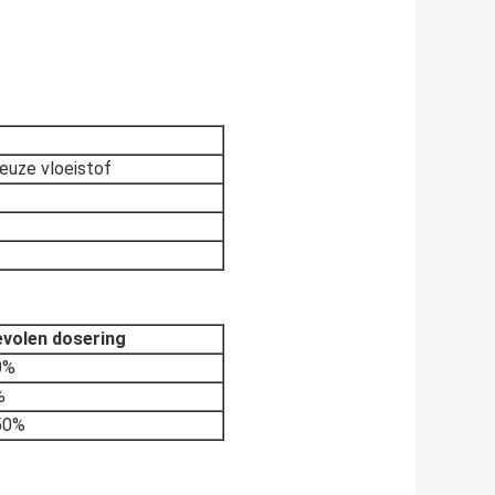
keuze vloeistof
volen dosering
0%
%
50%