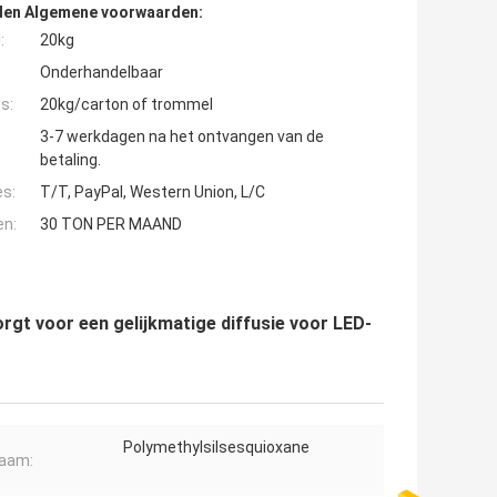
den Algemene voorwaarden:
:
20kg
Onderhandelbaar
s:
20kg/carton of trommel
3-7 werkdagen na het ontvangen van de
betaling.
es:
T/T, PayPal, Western Union, L/C
en:
30 TON PER MAAND
orgt voor een gelijkmatige diffusie voor LED-
Polymethylsilsesquioxane
naam: