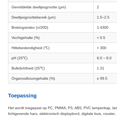
Gemiddelde deeltjesgrootte (μm)
2
Deeltjesgroottebereik (μm)
1.5~2.5
Brekingsindex (n/20D)
1.4300
Vochtgehalte (%)
< 0.5
Hittebestendigheid (℃)
> 300
pH (25℃)
6.0 ~ 8.0
Bulkdichtheid (25℃)
1.31
Organosiliciumgehalte (%)
≥ 99.5
Toepassing
Het wordt toegepast op PC, PMMA, PS, ABS, PVC lampenkap, lampb
lichtgevende hars, elektronisch displaybord, digitale buis, roost