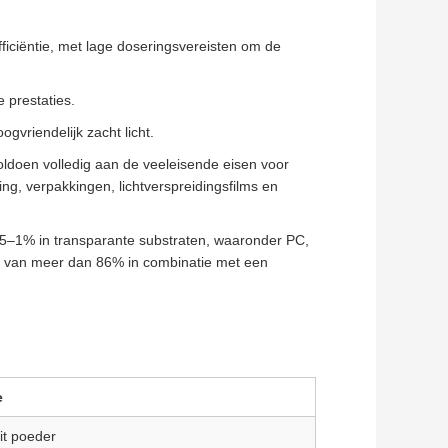
ficiëntie, met lage doseringsvereisten om de
e prestaties.
gvriendelijk zacht licht.
 voldoen volledig aan de veeleisende eisen voor
ng, verpakkingen, lichtverspreidingsfilms en
,5–1% in transparante substraten, waaronder PC,
d van meer dan 86% in combinatie met een
e
it poeder