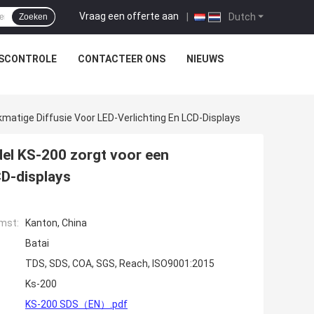
Vraag een offerte aan
|
Dutch
Zoeken
TSCONTROLE
CONTACTEER ONS
NIEUWS
kmatige Diffusie Voor LED-Verlichting En LCD-Displays
del KS-200 zorgt voor een
CD-displays
mst:
Kanton, China
Batai
TDS, SDS, COA, SGS, Reach, ISO9001:2015
Ks-200
KS-200 SDS（EN）.pdf