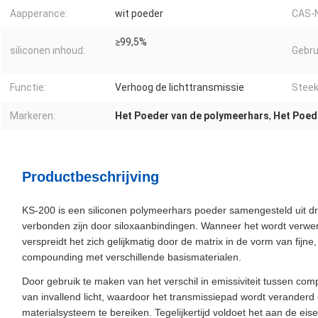
Aapperance:
wit poeder
CAS-N
≥99,5%
siliconen inhoud:
Gebru
Functie:
Verhoog de lichttransmissie
Steek
Markeren:
Het Poeder van de polymeerhars
,
Het Poede
Productbeschrijving
KS-200 is een siliconen polymeerhars poeder samengesteld uit d
verbonden zijn door siloxaanbindingen. Wanneer het wordt verwerk
verspreidt het zich gelijkmatig door de matrix in de vorm van fijne
compounding met verschillende basismaterialen.
Door gebruik te maken van het verschil in emissiviteit tussen c
van invallend licht, waardoor het transmissiepad wordt veranderd
materialsysteem te bereiken. Tegelijkertijd voldoet het aan de eis