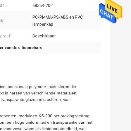
R.:
68554-70-1
PC/PMMA/PS/ABS en PVC
ik:
lampenkap
proef:
Beschikbaar
r van de siliconehars
riedimensionale polymeer microsferen die
t in harsen van verschillende materialen,
, transparante glazen microsferen, via
omponenten, moduleert KS-200 het brekingsgedrag
 om een hoge uniformiteit en transparantie van het
en voor zowel waas als lichtdoorlatendheid, wat