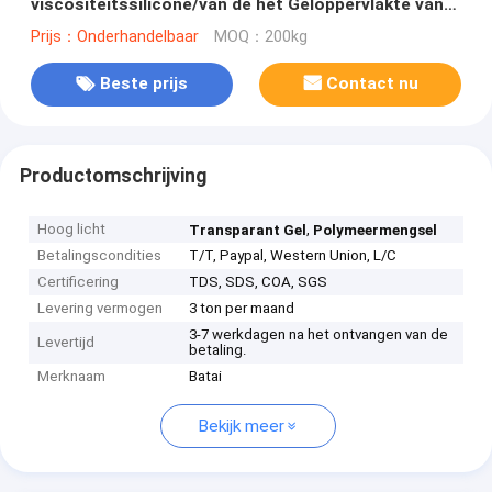
viscositeitssilicone/van de het Geloppervlakte van
het siliconeelastomeer Droge Aanraking BT-9063
Prijs：Onderhandelbaar
MOQ：200kg
Beste prijs
Contact nu
Productomschrijving
Hoog licht
,
Transparant Gel
Polymeermengsel
Betalingscondities
T/T, Paypal, Western Union, L/C
Certificering
TDS, SDS, COA, SGS
Levering vermogen
3 ton per maand
3-7 werkdagen na het ontvangen van de
Levertijd
betaling.
Merknaam
Batai
Bekijk meer