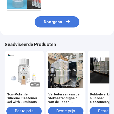
siliconeelastomeer Droge
Aanraking BT-9063
Doorgaan
Geadviseerde Producten
Non-Volatile
Verbeteraar van de
Dubbelwerken
Silicone Elastomer
vlekbestendigheid
siliconen
Gel with Luminous
van de lippen:
elastomeergel
Finish and Silky Soft
silicone
maakt zowel
Touch for Anti-
elastomeergel voor
vlekbestendige
Beste prijs
Beste prijs
Beste pri
Dullness Foundation
kussen-fluweel,
matte als